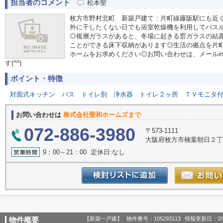
担当者のコメント
松本聖
枚方市野村北町 新築戸建て：片町線藤阪駅にも近
外に干したくない日でも浴室乾燥機を利用してバス
◎複層ガラスがあると、冬場に起きる窓ガラスの結
ことができる床下収納があります◎生活の拠点を片
ホームをお求めください◎お問い合わせは、メールinfo@s
す(^^)
ポイント・特徴
対面式キッチン
バス
トイレ別
浄水器
トイレ２ヶ所
ＴＶモニタ
お問い合わせは
株式会社聖和ホームズまで
072-886-3980
〒573-1111
大阪府枚方市楠葉朝日２丁目1
9：00～21：00 定休日:なし
【新築一戸建】
物件番号：105293113
情報更新日：20
物件概要