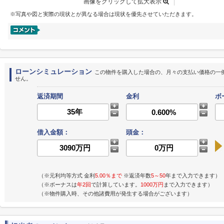
画像をクリックして拡大表示
※写真や図と実際の現状とが異なる場合は現状を優先させていただきます。
ローンシミュレーション
この物件を購入した場合の、月々の支払い価格の一
せん。
返済期間
金利
ボ
借入金額：
頭金：
（※元利均等方式 金利
5.00％まで
※返済年数
5～50
年まで入力できます）
（※ボーナスは
年2回
で計算しています。
1000万円
まで入力できます）
（※物件購入時、その他諸費用が発生する場合がございます）