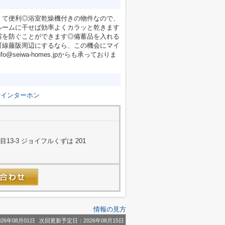
くて便利◎浴室乾燥機付きの物件なので、
ルームに干せば効率よくカラッと乾きます
露を防ぐことができます◎備蓄品を入れる
町線藤阪周辺にするなら、この機会にマイ
eiwa-homes.jpからも承っておりま
付インターホン
3-3 ジョイフルくずは 201
情報の見方
26年08月01日
次回更新予定日：2026年08月15日