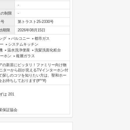
-
上の制限
-
番号
第トラスト25-2330号
効期限
2026年08月15日
ング
バルコニー
都市ガス
ー
システムキッチン
機
温水洗浄便座
洗髪洗面化粧台
ターホン
複層ガラス
アの新居にピッタリ！ファミリー向け物
モニターから顔が見えるTVインターホン付
て探しのコツを知りたい方は、聖和ホー
をお待ちしております(#^^#)
は 201
業保証協会