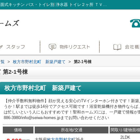
枚方市野村北町 新築戸建て第2-1号棟｜対面式キッチン バス・トイレ別 浄水器 トイレ２ヶ所 ＴＶモニタ付インターホン｜枚方市・交野市にある仲介手数料無料の不動産は聖和ホームズ
一覧
>
枚方市野村北町 新築戸建て
>
第2-1号棟
第2-1号棟
枚方市野村北町 新築戸建て
【仲介手数料無料物件】顔が見える安心のTVインターホン付きです！新
うか！駅までは徒歩14分でアクセス可能です！浴室乾燥機付き物件ならば
は忙しいという人にもおすすめです！聖和ホームズには、一戸建て情報が豊
886-3980/info@seiwa-homes.jpまでお問い合わせください
価格
所在地/交通
間取り/建物面
2LDK
大阪府
枚方市
野村北町
26-8