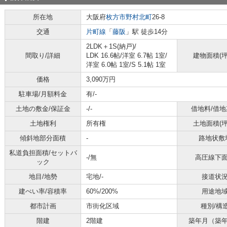
所在地
大阪府
枚方市
野村北町
26-8
交通
片町線
「
藤阪
」駅 徒歩14分
2LDK＋1S(納戸)/
間取り/詳細
LDK 16.6帖
/
洋室 6.7帖 1室
/
建物面積(坪
洋室 6.0帖 1室
/
S 5.1帖 1室
価格
3,090万円
駐車場/月額料金
有/-
土地の敷金/保証金
-/-
借地料/借地
土地権利
所有権
土地面積(坪
傾斜地部分面積
-
路地状敷
私道負担面積/セットバ
-/無
高圧線下
ック
地目/地勢
宅地/-
接道状
建ぺい率/容積率
60%/200%
用途地
都市計画
市街化区域
種別/構
階建
2階建
築年月（築