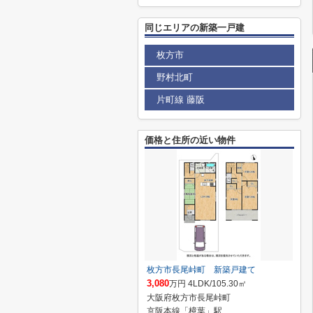
同じエリアの新築一戸建
枚方市
野村北町
片町線 藤阪
価格と住所の近い物件
枚方市長尾峠町 新築戸建て
3,080
万円 4LDK/105.30㎡
大阪府枚方市長尾峠町
京阪本線「樟葉」駅