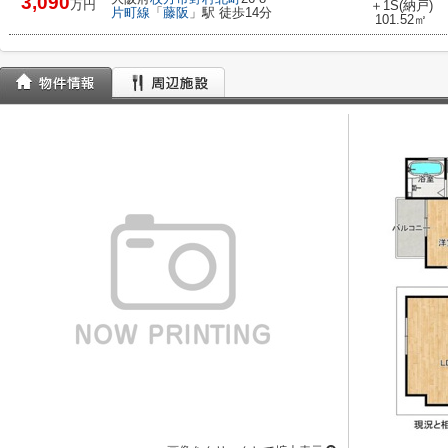
3,090
万円
＋1S(納戸)
片町線
「
藤阪
」駅 徒歩14分
101.52㎡