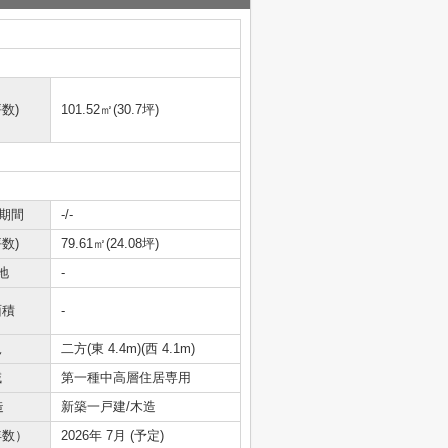
数)
101.52㎡(30.7坪)
期間
-/-
数)
79.61㎡(24.08坪)
地
-
面積
-
況
二方(東 4.4m)(西 4.1m)
域
第一種中高層住居専用
造
新築一戸建/木造
年数）
2026年 7月 (予定)