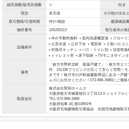
総区画数/販売区画数
-/-
向き
現況
未完成
その他の法令
取引態様/引渡時期
仲介/相談
建築確認
物件番号
105293113
取引条件の有
仲介手数料無料
室内洗濯機置場
フローリ
公営水道
公共下水
電気有
２面バルコニ
設備条件
対面式キッチン
バス・トイレ別
浴室乾燥
トイレ２ヶ所
床下収納
TVモニタ付イン
「枚方市野村北町 新築戸建て」：枚方市エリ
件、2SLDKでリビングが広くて安らぐ空間！
備考
きです！枚方市の片町線藤阪周辺にある一戸建
ムズにお任せください！072-886-3980にご連絡
株式会社聖和ホームズ
大阪府枚方市楠葉朝日２丁目13-3 ジョイフルくず
取扱会社
TEL:072-886-3980
大阪府知事 (4) 第53956号
大阪府宅地建物取引業協会 全国宅地建物取引