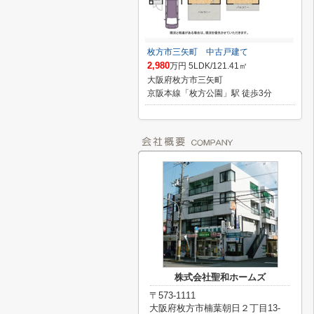
枚方市三矢町 中古戸建て
2,980
万円 5LDK/121.41㎡
大阪府枚方市三矢町
京阪本線「枚方公園」駅 徒歩3分
株式会社聖和ホームズ
〒573-1111
大阪府枚方市楠葉朝日２丁目13-