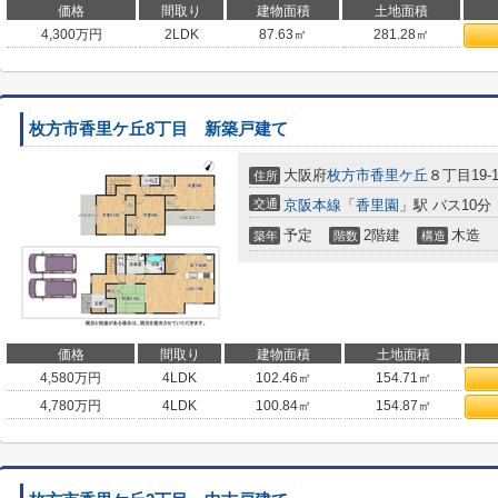
価格
間取り
建物面積
土地面積
4,300
万円
2LDK
87.63㎡
281.28㎡
枚方市香里ケ丘8丁目 新築戸建て
大阪府
枚方市
香里ケ丘
８丁目19-1
住所
交通
京阪本線
「
香里園
」駅 バス10分
予定
2階建
木造
築年
階数
構造
価格
間取り
建物面積
土地面積
4,580
万円
4LDK
102.46㎡
154.71㎡
4,780
万円
4LDK
100.84㎡
154.87㎡