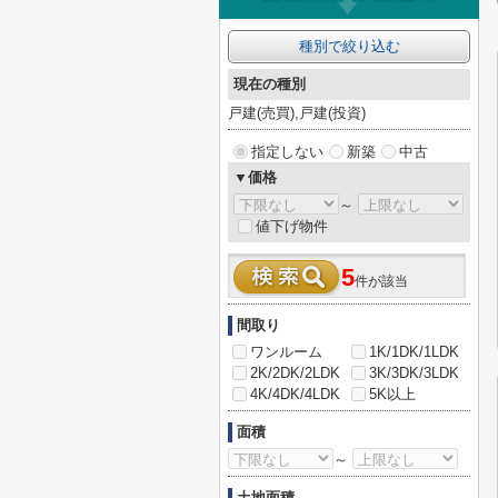
種別で絞り込む
現在の種別
戸建(売買),戸建(投資)
指定しない
新築
中古
▼価格
～
値下げ物件
5
件が該当
間取り
ワンルーム
1K/1DK/1LDK
2K/2DK/2LDK
3K/3DK/3LDK
4K/4DK/4LDK
5K以上
面積
～
土地面積