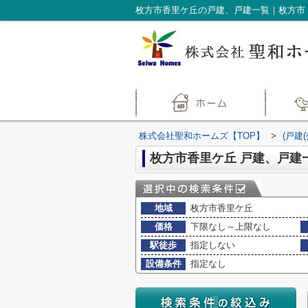
枚方市香里ケ丘の戸建、戸建一覧｜枚方市
株式会社聖和ホームズ【TOP】
>
(戸建
枚方市香里ケ丘 戸建、戸建
地域
枚方市香里ケ丘
価格
下限なし～上限なし
駅徒歩
指定しない
設備条件
指定なし