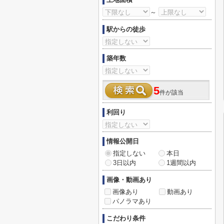
～
駅からの徒歩
築年数
5
件が該当
利回り
情報公開日
指定しない
本日
3日以内
1週間以内
画像・動画あり
画像あり
動画あり
パノラマあり
こだわり条件