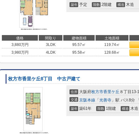
予定
2階建
木造
築年
階数
構造
価格
間取り
建物面積
土地面積
3,880
万円
3LDK
95.57㎡
119.74㎡
3,980
万円
4LDK
95.58㎡
128.68㎡
枚方市香里ケ丘8丁目 中古戸建て
大阪府
枚方市
香里ケ丘
８丁目13-1
住所
交通
京阪本線
「
光善寺
」駅 バス8分 
築61年
1階建
木造
築年
階数
構造