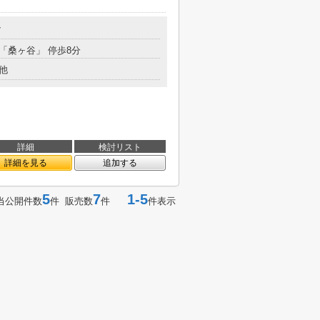
7
 「桑ヶ谷」 停歩8分
他
詳細
検討リスト
詳細を見る
追加する
5
7
1-5
当公開件数
件 販売数
件
件表示