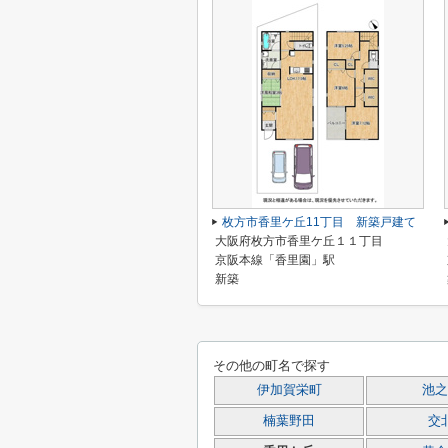
枚方市香里ケ丘11丁目 新築戸建て
大阪府枚方市香里ケ丘１１丁目
京阪本線「香里園」駅
新築
その他の町名で探す
伊加賀栄町
池之
楠葉野田
交