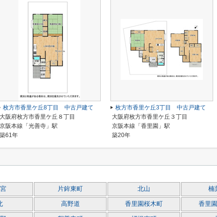
枚方市香里ケ丘8丁目 中古戸建て
枚方市香里ケ丘3丁目 中古戸建て
大阪府枚方市香里ケ丘８丁目
大阪府枚方市香里ケ丘３丁目
京阪本線「光善寺」駅
京阪本線「香里園」駅
築61年
築20年
宮
片鉾東町
北山
楠
北
高野道
香里園桜木町
香里