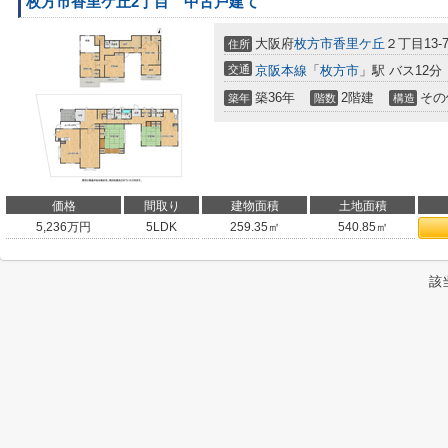
枚方市香里ケ丘2丁目 中古戸建て
大阪府
枚方市
香里ケ丘
２丁目13-
住所
交通
京阪本線
「
枚方市
」駅 バス12分
築36年
2階建
その
築年
階数
構造
価格
間取り
建物面積
土地面積
5,236
万円
5LDK
259.35㎡
540.85㎡
該