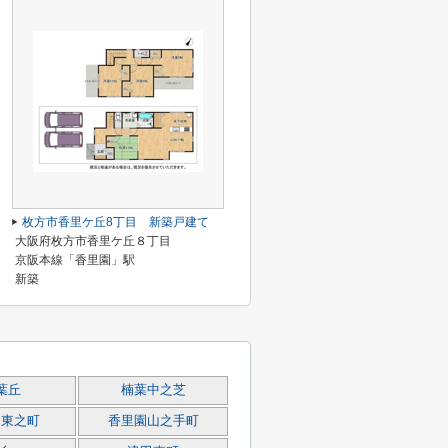
枚方市香里ケ丘8丁目 新築戸建て
大阪府枚方市香里ケ丘８丁目
京阪本線「香里園」駅
新築
葉丘
楠葉中之芝
園東之町
香里園山之手町