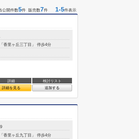
5
7
1-5
当公開件数
件 販売数
件
件表示
1
 「香里ヶ丘三丁目」 停歩4分
詳細
検討リスト
詳細を見る
追加する
9
 「香里ヶ丘九丁目」 停歩4分