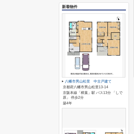
新着物件
八幡市男山松里 中古戸建て
京都府八幡市男山松里13-14
京阪本線「樟葉」駅 バス13分 「しで
原」 停歩2分
築4年