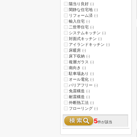
陽当り良好
(-)
閑静な住宅地
(-)
リフォーム済
(-)
輸入住宅
(-)
二世帯住宅
(-)
システムキッチン
(-)
対面式キッチン
(-)
アイランドキッチン
(-)
床暖房
(-)
床下収納
(-)
複層ガラス
(-)
南向き
(-)
駐車場あり
(-)
オール電化
(-)
バリアフリー
(-)
免震構造
(-)
耐震構造
(-)
外断熱工法
(-)
フローリング
(-)
5
件が該当