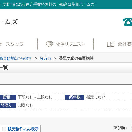
・交野市にある仲介手数料無料の不動産は聖和ホームズ
(売買))地域から探す
>
枚方市
>
香里ケ丘の売買物件
一覧
面積
下限なし～上限なし
築年数
指定しない
間取り
指定なし
並び順：
販売物件のみ表示