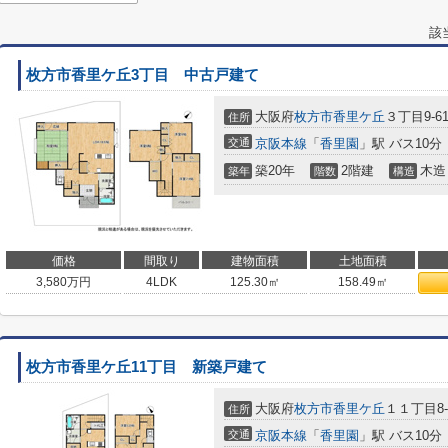
該
枚方市香里ケ丘3丁目 中古戸建て
大阪府
枚方市
香里ケ丘
３丁目9-6
住所
交通
京阪本線
「
香里園
」駅 バス10分
築20年
2階建
木造
築年
階数
構造
価格
間取り
建物面積
土地面積
3,580
万円
4LDK
125.30㎡
158.49㎡
枚方市香里ケ丘11丁目 新築戸建て
大阪府
枚方市
香里ケ丘
１１丁目8-
住所
交通
京阪本線
「
香里園
」駅 バス10分