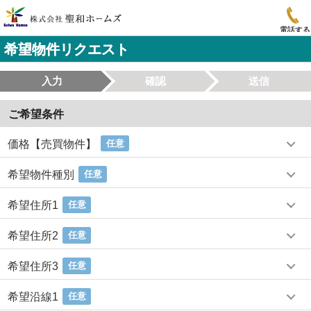
電話する
希望物件リクエスト
入力
確認
送信
ご希望条件
価格【売買物件】
任意
希望物件種別
任意
希望住所1
任意
希望住所2
任意
希望住所3
任意
希望沿線1
任意