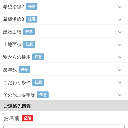
希望沿線2
任意
希望沿線3
任意
建物面積
任意
土地面積
任意
駅からの徒歩
任意
築年数
任意
こだわり条件
任意
その他ご要望等
任意
ご連絡先情報
お名前
必須