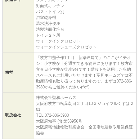
対面式キッチン
バス・トイレ別
浴室乾燥機
温水洗浄便座
洗髪洗面化粧台
トイレ２ヶ所
ウォークインクロゼット
ウォークインシューズクロゼット
「枚方市茄子作1丁目 新築戸建て」のここがイチオ
シ！小学校が十分通学できる範囲にあります！枚方市
立春日小学校が徒歩9分です！階段下を活用した収納
備考
スペースもご利用いただけます！聖和ホームズでは不
動産情報も取り扱っておりますので、まずは072-886-
3980からご連絡ください(^o^)
株式会社聖和ホームズ
大阪府枚方市楠葉朝日２丁目13-3 ジョイフルくずは 2
01
取扱会社
TEL:072-886-3980
大阪府知事 (4) 第53956号
大阪府宅地建物取引業協会 全国宅地建物取引業保証
協会