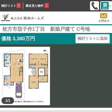
0
1
検討リスト
最近見た物件
お問合せ
枚方市茄子作1丁目 新築戸建て C号地
価格
3,380
万円
検討リストに追加
1/1