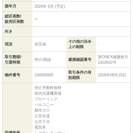
築年月
2026年 6月 (予定)
総区画数/
-/-
販売区画数
向き
-
その他の法令
現況
未完成
-
上の制限
取引態様/
第ONEX確建枚方
仲介/相談
建築確認番号
引渡時期
2420832号
取引条件の有
物件番号
104093930
2026年08月15日
効期限
仲介手数料無料
室内洗濯機置場
フローリング
バルコニー
都市ガス
公営水道
公共下水
電気有
設備条件
システムキッチン