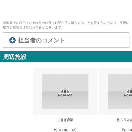
※地図上に表示される物件の位置は付近住所に所在することを表すものであり、実際の
物件所在地とは異なる場合がございます。
担当者のコメント
周辺施設
川越保育園
枚方市立
約1060m／14分
約702