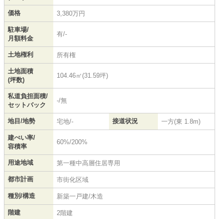
価格
3,380万円
駐車場/
有/-
月額料金
土地権利
所有権
土地面積
104.46㎡(31.59坪)
(坪数)
私道負担面積/
-/無
セットバック
地目/地勢
接道状況
宅地/-
一方(東 1.8m)
建ぺい率/
60%/200%
容積率
用途地域
第一種中高層住居専用
都市計画
市街化区域
種別/構造
新築一戸建/木造
階建
2階建