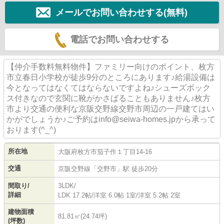
メールでお問い合わせする(無料)
電話でお問い合わせする
【仲介手数料無料物件】ファミリー向けのポイント、枚方
市立春日小学校が徒歩9分のところにあります♪給湯設備は
今となってはなくてはならないですよね♪シューズボック
ス付きなので玄関に靴がかさばることもありません♪枚方
市より交通の便利な京阪交野線交野市周辺の一戸建てはい
かがでしょうか♪ご予約はinfo@seiwa-homes.jpから承って
おります(^_^)
所在地
大阪府
枚方市
茄子作
１丁目14-16
交通
京阪交野線
「
交野市
」駅 徒歩20分
間取り/
3LDK/
詳細
LDK 17.2帖
/
洋室 6.0帖 1室
/
洋室 5.2帖 2室
建物面積
81.81㎡(24.74坪)
(坪数)