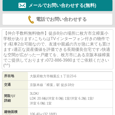
メールでお問い合わせする(無料)
電話でお問い合わせする
【仲介手数料無料物件】徒歩8分の場所に枚方市立樟葉小
学校があります♪こちらはTVインターフォン付きの物件で
す♪駐車2台可能なので、友達や親戚の方が急に来ても置け
ます♪適正な資産価値を評価できる長期優良住宅です♪快適
な空間が広がった一戸建てを、枚方市にある京阪本線樟葉
でご提供しております♪072-886-3980までご依頼ください
(^^)
所在地
大阪府
枚方市
楠葉丘
１丁目23-6
交通
京阪本線
「
樟葉
」駅 徒歩18分
3LDK/
間取り/
LDK 20.6帖
/
洋室 8.0帖 1室
/
洋室 6.2帖 1室
/
詳細
洋室 6.0帖 1室
建物面積
106.40㎡(32.18坪)