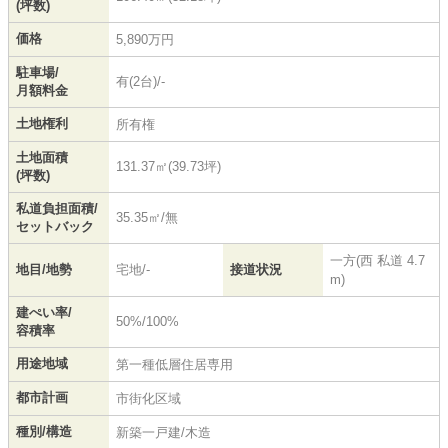
(坪数)
価格
5,890万円
駐車場/
有(2台)/-
月額料金
土地権利
所有権
土地面積
131.37㎡(39.73坪)
(坪数)
私道負担面積/
35.35㎡/無
セットバック
一方(西 私道 4.7
地目/地勢
宅地/-
接道状況
m)
建ぺい率/
50%/100%
容積率
用途地域
第一種低層住居専用
都市計画
市街化区域
種別/構造
新築一戸建/木造