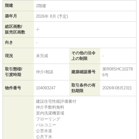
階建
2階建
築年月
2026年 8月 (予定)
総区画数/
-/-
販売区画数
向き
-
その他の法令
現況
未完成
-
上の制限
取引態様/
第R08SHC10278
仲介/相談
建築確認番号
引渡時期
6号
取引条件の有
物件番号
104093247
2026年08月23日
効期限
建設住宅性能評価書付
仲介手数料無料
室内洗濯機置場
フローリング
バルコニー
公営水道
公共下水