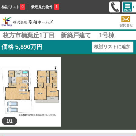
0
1
検討リスト
最近見た物件
お問合せ
枚方市楠葉丘1丁目 新築戸建て 1号棟
価格
5,890
万円
検討リストに追加
1/1