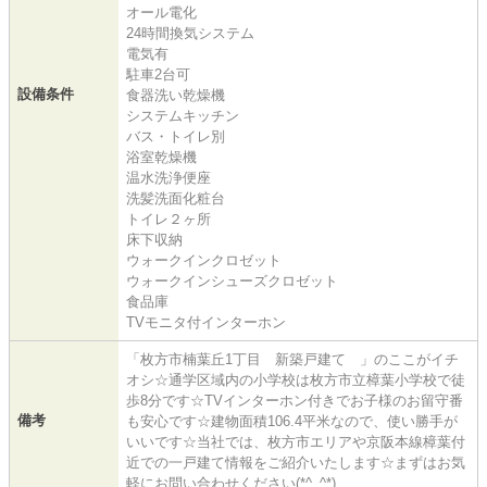
オール電化
24時間換気システム
電気有
駐車2台可
設備条件
食器洗い乾燥機
システムキッチン
バス・トイレ別
浴室乾燥機
温水洗浄便座
洗髪洗面化粧台
トイレ２ヶ所
床下収納
ウォークインクロゼット
ウォークインシューズクロゼット
食品庫
TVモニタ付インターホン
「枚方市楠葉丘1丁目 新築戸建て 」のここがイチ
オシ☆通学区域内の小学校は枚方市立樟葉小学校で徒
歩8分です☆TVインターホン付きでお子様のお留守番
備考
も安心です☆建物面積106.4平米なので、使い勝手が
いいです☆当社では、枚方市エリアや京阪本線樟葉付
近での一戸建て情報をご紹介いたします☆まずはお気
軽にお問い合わせください(*^_^*)