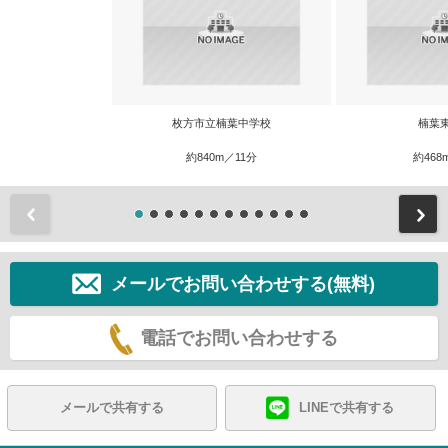
枚方市立楠葉中学校
楠葉
約840m／11分
約468
前
メールでお問い合わせする(無料)
電話でお問い合わせする
メールで共有する
LINEで共有する