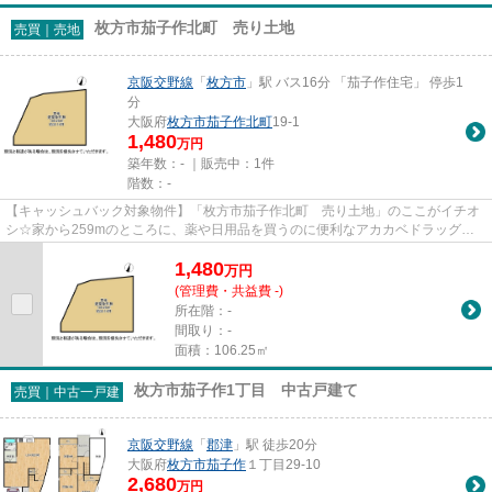
枚方市茄子作北町 売り土地
売買｜売地
京阪交野線
「
枚方市
」駅 バス16分 「茄子作住宅」 停歩1
分
大阪府
枚方市
茄子作北町
19-1
1,480
万円
築年数：- ｜販売中：
1件
階数：-
【キャッシュバック対象物件】「枚方市茄子作北町 売り土地」のここがイチオ
シ☆家から259mのところに、薬や日用品を買うのに便利なアカカベドラッグス
トア茄子作店調剤部があります☆...
1,480
万
円
(管理費・共益費 -)
所在階：-
間取り：-
面積：106.25㎡
枚方市茄子作1丁目 中古戸建て
売買｜中古一戸建
京阪交野線
「
郡津
」駅 徒歩20分
大阪府
枚方市
茄子作
１丁目29-10
2,680
万円