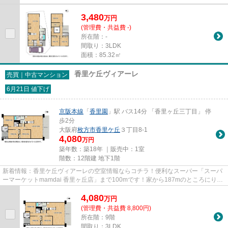
3,480
万
円
(管理費・共益費 -)
所在階：-
間取り：3LDK
面積：85.32㎡
香里ケ丘ヴィアーレ
売買｜中古マンション
6月21日 値下げ
京阪本線
「
香里園
」駅 バス14分 「香里ヶ丘三丁目」 停
歩2分
大阪府
枚方市
香里ケ丘
３丁目8-1
4,080
万円
築年数：築18年 ｜販売中：
1室
階数：12階建 地下1階
新着情報：香里ケ丘ヴィアーレの空室情報ならコチラ！便利なスーパー「スーパ
ーマーケットmamdai 香里ヶ丘店」まで100mです！家から187mのところにりそ
な銀行 香里支店があります！京...
4,080
万
円
(管理費・共益費 8,800円)
所在階：9階
間取り：3LDK