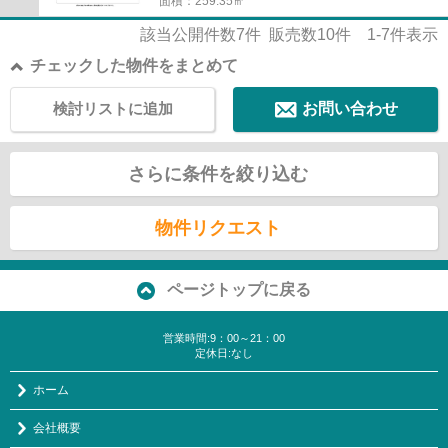
面積：259.35㎡
該当公開件数
7
件 販売数
10
件
1-7
件表示
チェックした物件をまとめて
検討リストに追加
お問い合わせ
さらに条件を絞り込む
物件リクエスト
ページトップに戻る
営業時間:9：00～21：00
定休日:なし
ホーム
会社概要