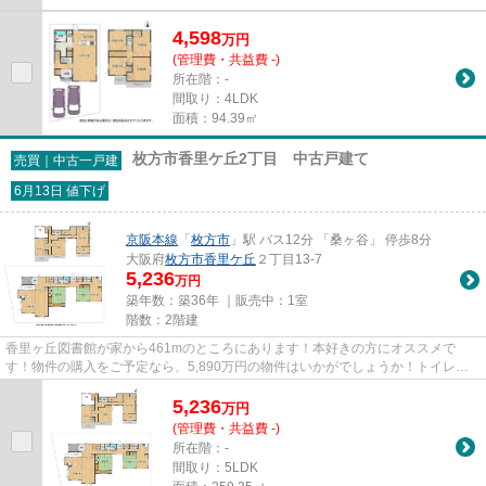
4,598
万
円
(管理費・共益費 -)
所在階：-
間取り：4LDK
面積：94.39㎡
枚方市香里ケ丘2丁目 中古戸建て
売買｜中古一戸建
6月13日 値下げ
京阪本線
「
枚方市
」駅 バス12分 「桑ヶ谷」 停歩8分
大阪府
枚方市
香里ケ丘
２丁目13-7
5,236
万円
築年数：築36年 ｜販売中：
1室
階数：2階建
香里ヶ丘図書館が家から461mのところにあります！本好きの方にオススメで
す！物件の購入をご予定なら、5,890万円の物件はいかがでしょうか！トイレが3
ヶ所にあるのでトイレ待ちの時間...
5,236
万
円
(管理費・共益費 -)
所在階：-
間取り：5LDK