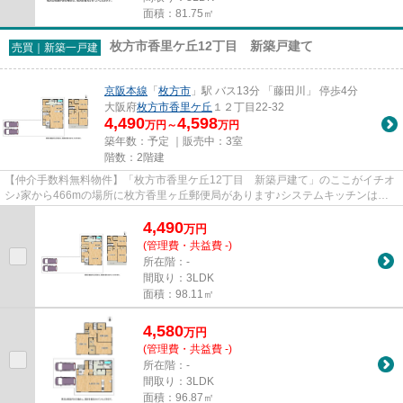
面積：81.75㎡
枚方市香里ケ丘12丁目 新築戸建て
売買｜新築一戸建
京阪本線
「
枚方市
」駅 バス13分 「藤田川」 停歩4分
大阪府
枚方市
香里ケ丘
１２丁目22-32
4,490
4,598
万円～
万円
築年数：予定 ｜販売中：
3室
階数：2階建
【仲介手数料無料物件】「枚方市香里ケ丘12丁目 新築戸建て」のここがイチオ
シ♪家から466mの場所に枚方香里ヶ丘郵便局があります♪システムキッチンは使
いやすく汚れにくいのでご好評...
4,490
万
円
(管理費・共益費 -)
所在階：-
間取り：3LDK
面積：98.11㎡
4,580
万
円
(管理費・共益費 -)
所在階：-
間取り：3LDK
面積：96.87㎡