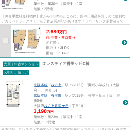
築年数：築30年 ｜販売中：
1室
階数：2階建
【仲介手数料無料物件】家から332mのところに、薬や日用品を買うのに便利な
アカカベドラッグストア茄子作店調剤部があります！フローリング張替済みで
す！システムキッチン付きの物件...
2,680
万
円
(管理費・共益費 -)
所在階：-
間取り：3LDK
面積：96.14㎡
D'レスティア香里ケ丘C棟
売買｜中古マンション
5月30日 値下げ
京阪本線
「
枚方市
」駅 バス13分 「開成小学校前（大阪
府）」 停歩1分
京阪本線
「
香里園
」駅 バス13分 「香里ヶ丘三丁目」 停
歩5分
大阪府
枚方市
香里ケ丘
２丁目10-1
3,190
万円
築年数：築23年 ｜販売中：
1室
階数：12階建
新着情報：D'レスティア香里ケ丘C棟の空室情報ならコチラ！りそな銀行 香里支