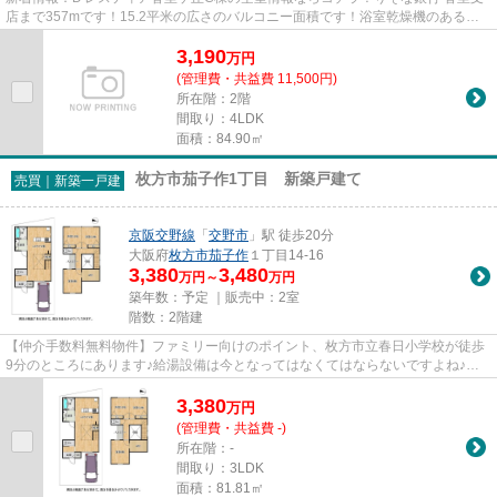
店まで357mです！15.2平米の広さのバルコニー面積です！浴室乾燥機のあるお
風呂場は洗濯物を干すときにも...
3,190
万
円
(管理費・共益費 11,500円)
所在階：2階
間取り：4LDK
面積：84.90㎡
枚方市茄子作1丁目 新築戸建て
売買｜新築一戸建
京阪交野線
「
交野市
」駅 徒歩20分
大阪府
枚方市
茄子作
１丁目14-16
3,380
3,480
万円～
万円
築年数：予定 ｜販売中：
2室
階数：2階建
【仲介手数料無料物件】ファミリー向けのポイント、枚方市立春日小学校が徒歩
9分のところにあります♪給湯設備は今となってはなくてはならないですよね♪シ
ューズボックス付きなので玄関...
3,380
万
円
(管理費・共益費 -)
所在階：-
間取り：3LDK
面積：81.81㎡