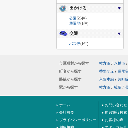
出かける
公園
(26件)
遊園地
(1件)
交通
バス停
(1件)
市区町村から探す
枚方市
/
八幡市
/
町名から探す
香里ケ丘
/
長尾
路線から探す
京阪本線
/
片町
駅から探す
枚方市
/
樟葉
/
ホーム
お問い合わせ
会社概要
周辺施設検索
プライバシーポリシー
お客様の声
利用規約
スタッフ紹介