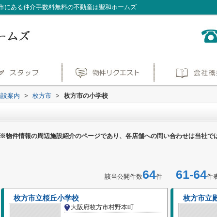
市にある仲介手数料無料の不動産は聖和ホームズ
施設案内
>
枚方市
>
枚方市の小学校
※物件情報の周辺施設紹介のページであり、各店舗への問い合わせは当社で
64
61-64
該当公開件数
件
件
枚方市立桜丘小学校
枚方市立
大阪府枚方市村野本町