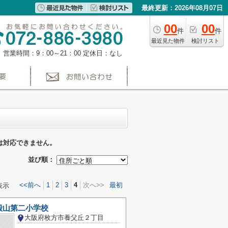
最終更新：2026年08月07日
00
00
件
件
最近見た物件
検討リスト
営業時間：9：00～21：00
定休日：なし
は対応できません。
並び順：
<<前へ
1
2
3
4
次へ>>
最初
表示
殿山第二小学校
大阪府枚方市養父丘２丁目