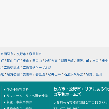
京田辺市
/
交野市
/
寝屋川市
谷町
/
岡山手町
/
東山
/
田口山
/
欽明台東
/
朝日丘町
/
藤阪北町
/
出口
/
東中
線
/
京阪交野線
/
京阪電鉄ケーブル線
長尾
/
枚方公園
/
光善寺
/
香里園
/
松井山手
/
石清水八幡宮
/
牧野
/
星田
枚方市・交野市エリアにある仲
仲介手数料無料
は聖和ホームズ
リフォーム・リノベ済物件物
収益・事業用物件
大阪府枚方市楠葉朝日２丁目13-3 ジョ
建築条件なし物件
TEL:072-886-3980