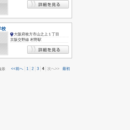
学校
大阪府枚方市山之上１丁目
京阪交野線 村野駅
<<前へ
1
2
3
4
次へ>>
最初
表示