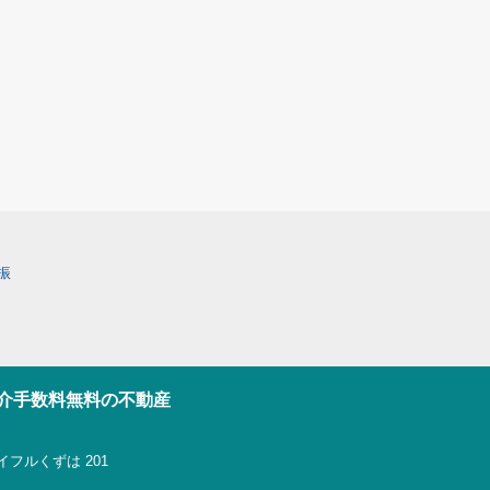
振
介手数料無料の不動産
イフルくずは 201