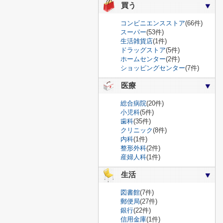
買う
コンビニエンスストア
(66件)
スーパー
(53件)
生活雑貨店
(1件)
ドラッグストア
(5件)
ホームセンター
(2件)
ショッピングセンター
(7件)
医療
総合病院
(20件)
小児科
(5件)
歯科
(35件)
クリニック
(8件)
内科
(1件)
整形外科
(2件)
産婦人科
(1件)
生活
図書館
(7件)
郵便局
(27件)
銀行
(22件)
信用金庫
(1件)