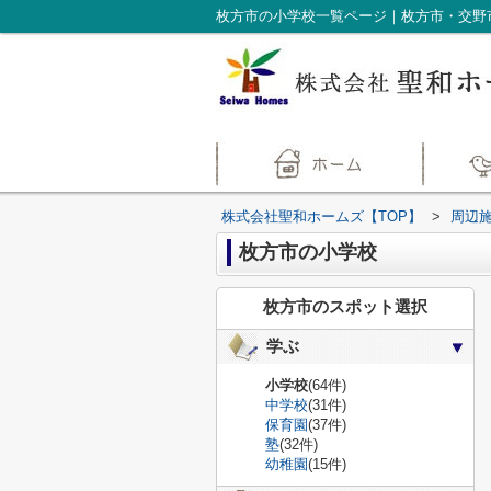
枚方市の小学校一覧ページ｜枚方市・交野
株式会社聖和ホームズ【TOP】
>
周辺
枚方市の小学校
枚方市のスポット選択
学ぶ
小学校
(64件)
中学校
(31件)
保育園
(37件)
塾
(32件)
幼稚園
(15件)