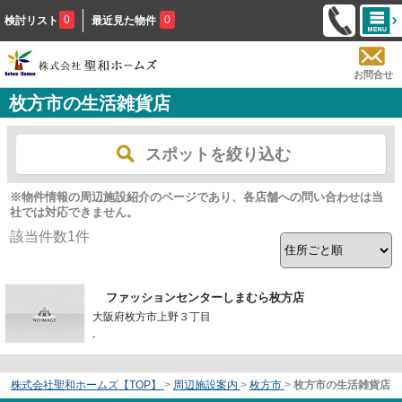
0
0
検討リスト
最近見た物件
お問合せ
枚方市の生活雑貨店
スポットを絞り込む
※物件情報の周辺施設紹介のページであり、各店舗への問い合わせは当
社では対応できません。
該当件数
1
件
ファッションセンターしまむら枚方店
大阪府枚方市上野３丁目
-
株式会社聖和ホームズ【TOP】
>
周辺施設案内
>
枚方市
>
枚方市の生活雑貨店