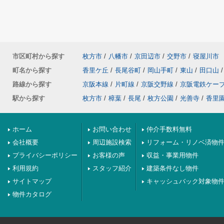
市区町村から探す
枚方市
/
八幡市
/
京田辺市
/
交野市
/
寝屋川市
町名から探す
香里ケ丘
/
長尾谷町
/
岡山手町
/
東山
/
田口山
/
路線から探す
京阪本線
/
片町線
/
京阪交野線
/
京阪電鉄ケー
駅から探す
枚方市
/
樟葉
/
長尾
/
枚方公園
/
光善寺
/
香里
ホーム
お問い合わせ
仲介手数料無料
会社概要
周辺施設検索
リフォーム・リノベ済物
プライバシーポリシー
お客様の声
収益・事業用物件
利用規約
スタッフ紹介
建築条件なし物件
サイトマップ
キャッシュバック対象物
物件カタログ