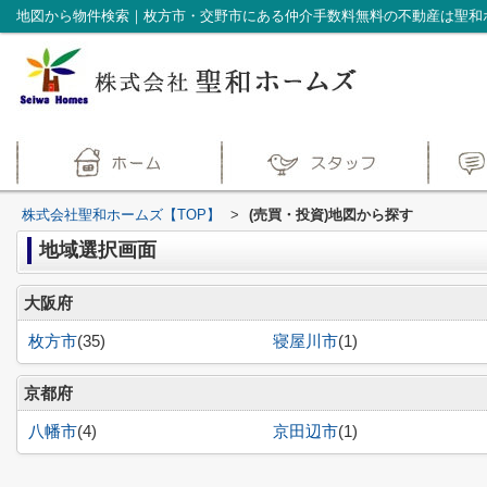
地図から物件検索｜枚方市・交野市にある仲介手数料無料の不動産は聖和
株式会社聖和ホームズ【TOP】
>
(売買・投資)地図から探す
地域選択画面
大阪府
枚方市
(35)
寝屋川市
(1)
京都府
八幡市
(4)
京田辺市
(1)