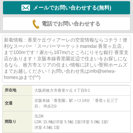
メールでお問い合わせする(無料)
電話でお問い合わせする
新着情報：香里ケ丘ヴィアーレの空室情報ならコチラ！便
利なスーパー「スーパーマーケットmamdai 香里ヶ丘店」
まで100mです！家から187mのところにりそな銀行 香里支
店があります！京阪本線香里園近辺で住まいをお探しにな
るなら、枚方市エリアの住まい情報に詳しい聖和ホームズ
までお越しください！お問い合わせ先はinfo@seiwa-
homes.jpまで(^^)
所在地
大阪府
枚方市
香里ケ丘
３丁目8-1
京阪本線
「
香里園
」駅 バス14分 「香里ヶ丘三丁
交通
目」 停歩2分
3LDK
間取り
LDK 15.8帖
/
洋室 5.5帖 1室
/
洋室 5.0帖 1室
/
洋室 4.5帖 1室