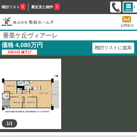
0
1
検討リスト
最近見た物件
お問合せ
香里ケ丘ヴィアーレ
価格
4,080
万円
検討リストに追加
6月21日 値下げ
1/1