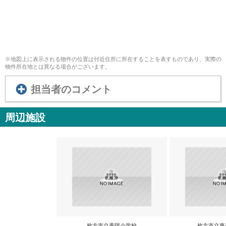
※地図上に表示される物件の位置は付近住所に所在することを表すものであり、実際の
物件所在地とは異なる場合がございます。
担当者のコメント
周辺施設
枚方市立香陽小学校
枚方市立東