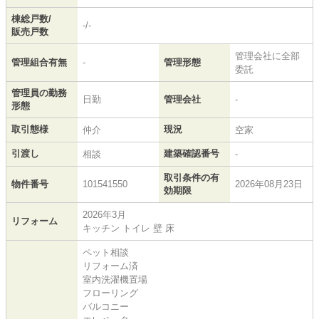
棟総戸数/
-/-
販売戸数
管理会社に全部
管理組合有無
-
管理形態
委託
管理員の勤務
日勤
管理会社
-
形態
取引態様
現況
仲介
空家
引渡し
建築確認番号
相談
-
取引条件の有
物件番号
101541550
2026年08月23日
効期限
2026年3月
リフォーム
キッチン トイレ 壁 床
ペット相談
リフォーム済
室内洗濯機置場
フローリング
バルコニー