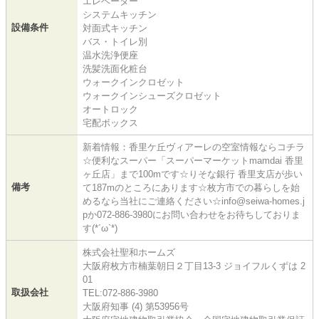
エレベーター
システムキッチン
設備条件
対面式キッチン
バス・トイレ別
温水洗浄便座
洗髪洗面化粧台
ウォークインクロゼット
ウォークインシューズクロゼット
オートロック
宅配ボックス
新着情報：香里ケ丘ヴィアーレの空室情報ならコチラ
☆便利なスーパー「スーパーマーケットmamdai 香里
ヶ丘店」まで100mです☆りそな銀行 香里支店が歩い
備考
て187mのところにあります☆枚方市での暮らしを始
めるなら当社にご連絡ください☆info@seiwa-homes.j
pか072-886-3980にお問い合わせをお待ちしておりま
す(*´ω`*)
株式会社聖和ホームズ
大阪府枚方市楠葉朝日２丁目13-3 ジョイフルくずは 2
01
取扱会社
TEL:072-886-3980
大阪府知事 (4) 第53956号