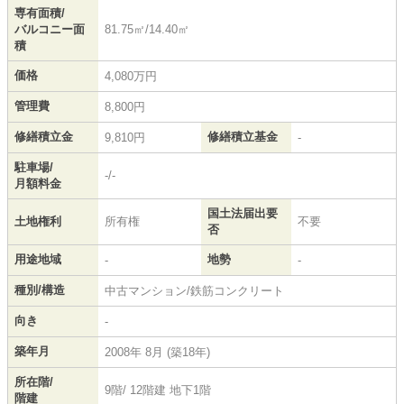
専有面積/
バルコニー面
81.75㎡/14.40㎡
積
価格
4,080万円
管理費
8,800円
修繕積立金
修繕積立基金
9,810円
-
駐車場/
-/-
月額料金
国土法届出要
土地権利
所有権
不要
否
用途地域
地勢
-
-
種別/構造
中古マンション/鉄筋コンクリート
向き
-
築年月
2008年 8月 (築18年)
所在階/
9階/ 12階建 地下1階
階建