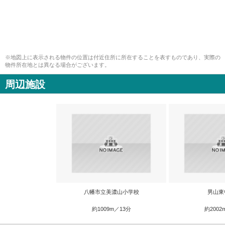
※地図上に表示される物件の位置は付近住所に所在することを表すものであり、実際の
物件所在地とは異なる場合がございます。
周辺施設
八幡市立美濃山小学校
男山東
約1009m／13分
約2002