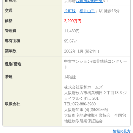
所在地
京都府
八幡市
欽明台東
3-1
交通
片町線
「
松井山手
」駅 徒歩13分
価格
3,290万円
管理費
11,480円
専有面積
95.67㎡
築年数
2002年 1月 (築24年)
中古マンション/鉄骨鉄筋コンクリー
種別/構造
ト
階建
14階建
株式会社聖和ホームズ
大阪府枚方市楠葉朝日２丁目13-3 ジ
ョイフルくずは 201
取扱会社
TEL:072-886-3980
大阪府知事 (4) 第53956号
大阪府宅地建物取引業協会 全国宅
地建物取引業保証協会
情報の見方