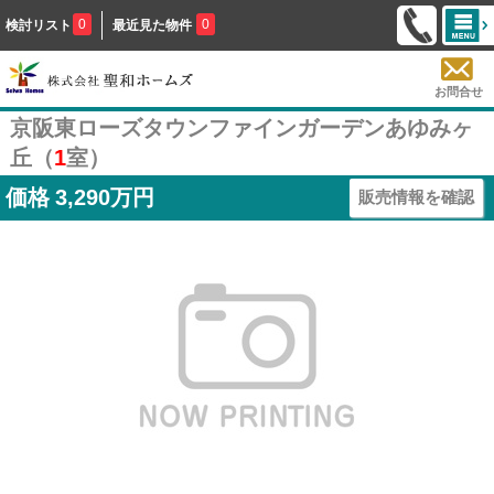
0
0
検討リスト
最近見た物件
お問合せ
京阪東ローズタウンファインガーデンあゆみヶ
丘（
1
室）
価格
3,290万円
販売情報を確認