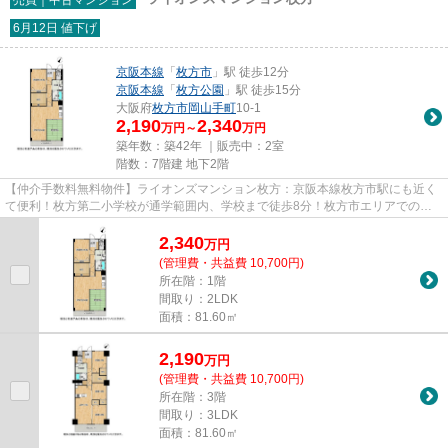
6月12日 値下げ
京阪本線
「
枚方市
」駅 徒歩12分
京阪本線
「
枚方公園
」駅 徒歩15分
大阪府
枚方市
岡山手町
10-1
2,190
2,340
万円～
万円
築年数：築42年 ｜販売中：
2室
階数：7階建 地下2階
【仲介手数料無料物件】ライオンズマンション枚方：京阪本線枚方市駅にも近く
て便利！枚方第二小学校が通学範囲内、学校まで徒歩8分！枚方市エリアでの新
生活なら、京阪本線枚方市周辺...
2,340
万
円
(管理費・共益費 10,700円)
所在階：1階
間取り：2LDK
面積：81.60㎡
2,190
万
円
(管理費・共益費 10,700円)
所在階：3階
間取り：3LDK
面積：81.60㎡