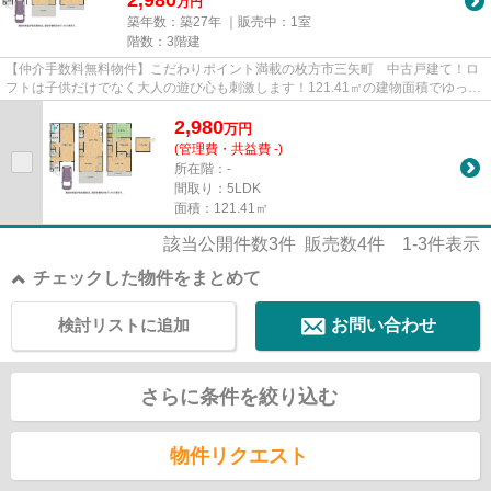
万円
築年数：築27年 ｜販売中：
1室
階数：3階建
【仲介手数料無料物件】こだわりポイント満載の枚方市三矢町 中古戸建て！ロ
フトは子供だけでなく大人の遊び心も刺激します！121.41㎡の建物面積でゆった
りと暮らすことができる物件...
2,980
万
円
(管理費・共益費 -)
所在階：-
間取り：5LDK
面積：121.41㎡
該当公開件数
3
件 販売数
4
件
1-3
件表示
チェックした物件をまとめて
検討リストに追加
お問い合わせ
さらに条件を絞り込む
物件リクエスト