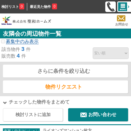
0
0
検討リスト
最近見た物件
お問合せ
友隣会の周辺物件一覧
募集中のみ表示
3
該当物件
件
4
販売数
件
さらに条件を絞り込む
物件リクエスト
チェックした物件をまとめて
検討リストに追加
お問い合わせ
ライオンズマンション枚方
売買｜中古マンション