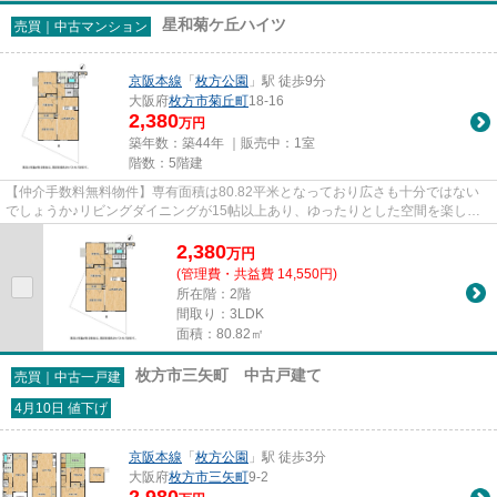
星和菊ケ丘ハイツ
売買｜中古マンション
京阪本線
「
枚方公園
」駅 徒歩9分
大阪府
枚方市
菊丘町
18-16
2,380
万円
築年数：築44年 ｜販売中：
1室
階数：5階建
【仲介手数料無料物件】専有面積は80.82平米となっており広さも十分ではない
でしょうか♪リビングダイニングが15帖以上あり、ゆったりとした空間を楽しむ
ことができます♪3LDKの物件で、...
2,380
万
円
(管理費・共益費 14,550円)
所在階：2階
間取り：3LDK
面積：80.82㎡
枚方市三矢町 中古戸建て
売買｜中古一戸建
4月10日 値下げ
京阪本線
「
枚方公園
」駅 徒歩3分
大阪府
枚方市
三矢町
9-2
2,980