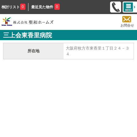
0
0
検討リスト
最近見た物件
お問合せ
三上会東香里病院
大阪府枚方市東香里１丁目２４－３
所在地
４