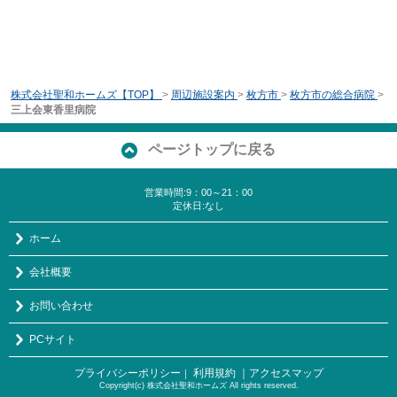
株式会社聖和ホームズ【TOP】
>
周辺施設案内
>
枚方市
>
枚方市の総合病院
>
三上会東香里病院
ページトップに戻る
営業時間:9：00～21：00
定休日:なし
ホーム
会社概要
お問い合わせ
PCサイト
プライバシーポリシー
利用規約
｜アクセスマップ
｜
Copyright(c) 株式会社聖和ホームズ All rights reserved.