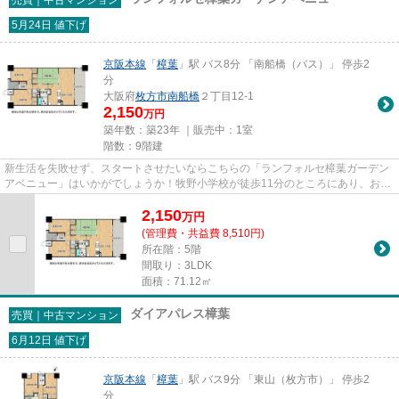
5月24日 値下げ
京阪本線
「
樟葉
」駅 バス8分 「南船橋（バス）」 停歩2
分
大阪府
枚方市
南船橋
２丁目12-1
2,150
万円
築年数：築23年 ｜販売中：
1室
階数：9階建
新生活を失敗せず、スタートさせたいならこちらの「ランフォルセ樟葉ガーデン
アベニュー」はいかがでしょうか！牧野小学校が徒歩11分のところにあり、お子
様の通学も便利です！京阪本...
2,150
万
円
(管理費・共益費 8,510円)
所在階：5階
間取り：3LDK
面積：71.12㎡
ダイアパレス樟葉
売買｜中古マンション
6月12日 値下げ
京阪本線
「
樟葉
」駅 バス9分 「東山（枚方市）」 停歩2
分