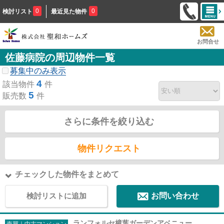
0
0
検討リスト
最近見た物件
お問合せ
佐藤病院の周辺物件一覧
募集中のみ表示
4
該当物件
件
5
販売数
件
さらに条件を絞り込む
物件リクエスト
チェックした物件をまとめて
検討リストに追加
お問い合わせ
ランフォルセ樟葉ガーデンアベニュー
売買｜中古マンション