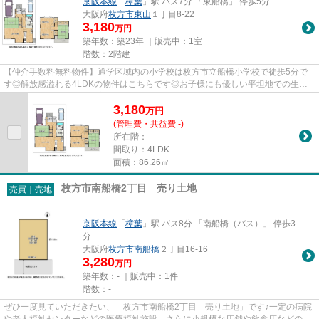
京阪本線
「
樟葉
」駅 バス7分 「東船橋」 停歩5分
大阪府
枚方市
東山
１丁目8-22
3,180
万円
築年数：築23年 ｜販売中：
1室
階数：2階建
【仲介手数料無料物件】通学区域内の小学校は枚方市立船橋小学校で徒歩5分で
す◎解放感溢れる4LDKの物件はこちらです◎お子様にも優しい平坦地での生活
はいかがでしょうか◎枚方市の京阪...
3,180
万
円
(管理費・共益費 -)
所在階：-
間取り：4LDK
面積：86.26㎡
枚方市南船橋2丁目 売り土地
売買｜売地
京阪本線
「
樟葉
」駅 バス8分 「南船橋（バス）」 停歩3
分
大阪府
枚方市
南船橋
２丁目16-16
3,280
万円
築年数：- ｜販売中：
1件
階数：-
ぜひ一度見ていただきたい、「枚方市南船橋2丁目 売り土地」です♪一定の病院
や老人福祉センターなどの医療福祉施設、さらに小規模な店舗や飲食店などの建