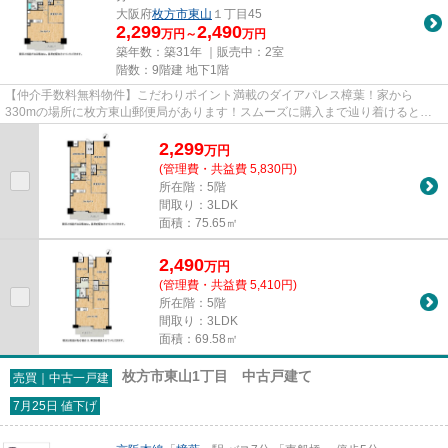
大阪府
枚方市
東山
１丁目45
2,299
2,490
万円～
万円
築年数：築31年 ｜販売中：
2室
階数：9階建 地下1階
【仲介手数料無料物件】こだわりポイント満載のダイアパレス樟葉！家から
330mの場所に枚方東山郵便局があります！スムーズに購入まで辿り着けるとい
うことも中古マンションの利点です...
2,299
万
円
(管理費・共益費 5,830円)
所在階：5階
間取り：3LDK
面積：75.65㎡
2,490
万
円
(管理費・共益費 5,410円)
所在階：5階
間取り：3LDK
面積：69.58㎡
枚方市東山1丁目 中古戸建て
売買｜中古一戸建
7月25日 値下げ