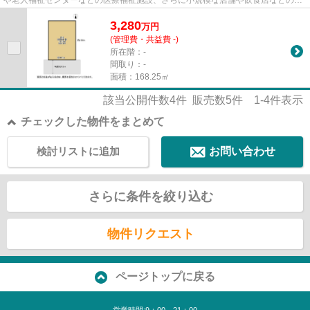
設が可能な第一種中高層住居...
3,280
万
円
(管理費・共益費 -)
所在階：-
間取り：-
面積：168.25㎡
該当公開件数
4
件 販売数
5
件
1-4
件表示
チェックした物件をまとめて
検討リストに追加
お問い合わせ
さらに条件を絞り込む
物件リクエスト
ページトップに戻る
営業時間:9：00～21：00