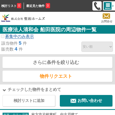
0
0
検討リスト
最近見た物件
お問合せ
医療法人清和会 船田医院の周辺物件一覧
募集中のみ表示
5
該当物件
件
4
販売数
件
さらに条件を絞り込む
物件リクエスト
チェックした物件をまとめて
検討リストに追加
お問い合わせ
枚方市片鉾東町 中古戸建て
売買｜中古一戸建