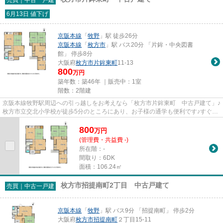
6月13日 値下げ
京阪本線
「
牧野
」駅 徒歩26分
京阪本線
「
枚方市
」駅 バス20分 「片鉾・中央図書
館」 停歩8分
大阪府
枚方市
片鉾東町
11-13
800
万円
築年数：築46年 ｜販売中：
1室
階数：2階建
京阪本線牧野駅周辺への引っ越しをお考えなら「枚方市片鉾東町 中古戸建て」♪
枚方市立交北小学校が徒歩5分のところにあり、お子様の通学も便利です♪すぐに
でも新生活を始めたい方にオ...
800
万
円
(管理費・共益費 -)
所在階：-
間取り：6DK
面積：106.24㎡
枚方市招提南町2丁目 中古戸建て
売買｜中古一戸建
京阪本線
「
牧野
」駅 バス9分 「招提南町」 停歩2分
大阪府
枚方市
招提南町
２丁目15-11