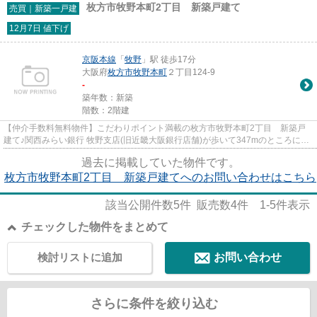
枚方市牧野本町2丁目 新築戸建て
売買｜新築一戸建
12月7日 値下げ
京阪本線
「
牧野
」駅 徒歩17分
大阪府
枚方市
牧野本町
２丁目124-9
-
築年数：新築
階数：2階建
【仲介手数料無料物件】こだわりポイント満載の枚方市牧野本町2丁目 新築戸
建て♪関西みらい銀行 牧野支店(旧近畿大阪銀行店舗)が歩いて347mのところにあ
ります♪寒い冬にありがたい給...
過去に掲載していた物件です。
枚方市牧野本町2丁目 新築戸建てへのお問い合わせはこちら
該当公開件数
5
件 販売数
4
件
1-5
件表示
チェックした物件をまとめて
検討リストに追加
お問い合わせ
さらに条件を絞り込む