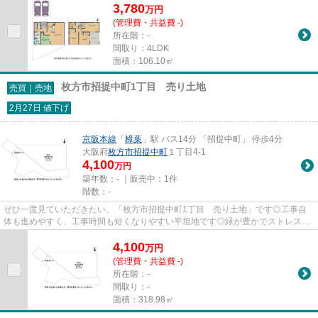
3,780
万
円
(管理費・共益費 -)
所在階：-
間取り：4LDK
面積：106.10㎡
枚方市招提中町1丁目 売り土地
売買｜売地
2月27日 値下げ
京阪本線
「
樟葉
」駅 バス14分 「招提中町」 停歩4分
大阪府
枚方市
招提中町
１丁目4-1
4,100
万円
築年数：- ｜販売中：
1件
階数：-
ぜひ一度見ていただきたい、「枚方市招提中町1丁目 売り土地」です◎工事自
体も進めやすく、工事時間も短くなりやすい平坦地です◎緑が豊かでストレスを
感じにくい第一種低層住居専用地...
4,100
万
円
(管理費・共益費 -)
所在階：-
間取り：-
面積：318.98㎡