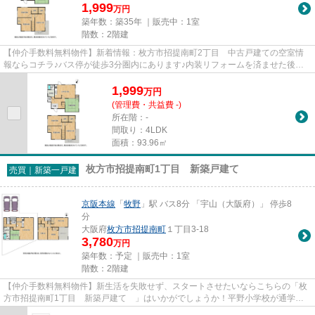
1,999
万円
築年数：築35年 ｜販売中：
1室
階数：2階建
【仲介手数料無料物件】新着情報：枚方市招提南町2丁目 中古戸建ての空室情
報ならコチラ♪バス停が徒歩3分圏内にあります♪内装リフォームを済ませた後に
お渡しが可能です♪フローリング...
1,999
万
円
(管理費・共益費 -)
所在階：-
間取り：4LDK
面積：93.96㎡
枚方市招提南町1丁目 新築戸建て
売買｜新築一戸建
京阪本線
「
牧野
」駅 バス8分 「宇山（大阪府）」 停歩8
分
大阪府
枚方市
招提南町
１丁目3-18
3,780
万円
築年数：予定 ｜販売中：
1室
階数：2階建
【仲介手数料無料物件】新生活を失敗せず、スタートさせたいならこちらの「枚
方市招提南町1丁目 新築戸建て 」はいかがでしょうか！平野小学校が通学範
囲内、学校まで徒歩3分！TVイ...