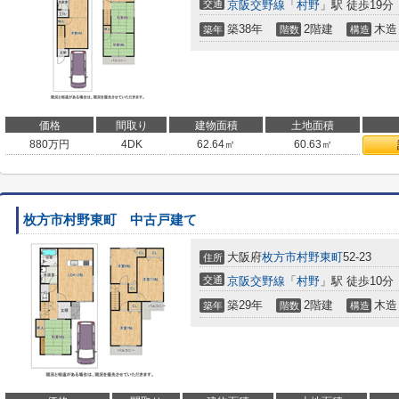
交通
京阪交野線
「
村野
」駅 徒歩19分
築38年
2階建
木造
築年
階数
構造
価格
間取り
建物面積
土地面積
880
万円
4DK
62.64㎡
60.63㎡
枚方市村野東町 中古戸建て
大阪府
枚方市
村野東町
52-23
住所
交通
京阪交野線
「
村野
」駅 徒歩10分
築29年
2階建
木造
築年
階数
構造