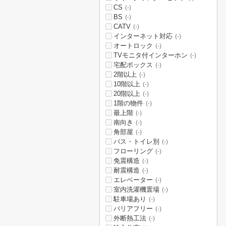
CS
(-)
BS
(-)
CATV
(-)
インターネット対応
(-)
オートロック
(-)
TVモニタ付インターホン
(-)
宅配ボックス
(-)
2階以上
(-)
10階以上
(-)
20階以上
(-)
1階の物件
(-)
最上階
(-)
南向き
(-)
角部屋
(-)
バス・トイレ別
(-)
フローリング
(-)
免震構造
(-)
耐震構造
(-)
エレベーター
(-)
室内洗濯機置場
(-)
駐車場あり
(-)
バリアフリー
(-)
外断熱工法
(-)