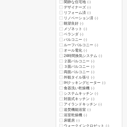
閑静な住宅地
(-)
デザイナーズ
(-)
リフォーム済
(-)
リノベーション済
(-)
眺望良好
(-)
メゾネット
(-)
ベランダ
(-)
バルコニー
(-)
ルーフバルコニー
(-)
オール電化
(-)
24時間換気システム
(-)
２面バルコニー
(-)
３面バルコニー
(-)
両面バルコニー
(-)
外観タイル張り
(-)
IHクッキングヒーター
(-)
食器洗い乾燥機
(-)
システムキッチン
(-)
対面式キッチン
(-)
アイランドキッチン
(-)
追焚機能浴室
(-)
浴室乾燥機
(-)
床暖房
(-)
ウォークインクロゼット
(-)