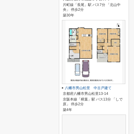
片町線「長尾」駅 バス7分 「北山中
央」 停歩2分
築30年
八幡市男山松里 中古戸建て
京都府八幡市男山松里13-14
京阪本線「樟葉」駅 バス13分 「しで
原」 停歩2分
築4年