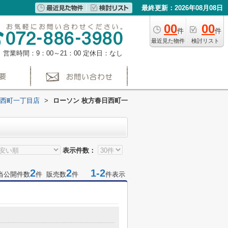
最終更新：2026年08月08日
00
00
件
件
最近見た物件
検討リスト
営業時間：9：00～21：00
定休日：なし
日西町一丁目店
>
ローソン 枚方春日西町一
表示件数：
2
2
1-2
当公開件数
件 販売数
件
件表示