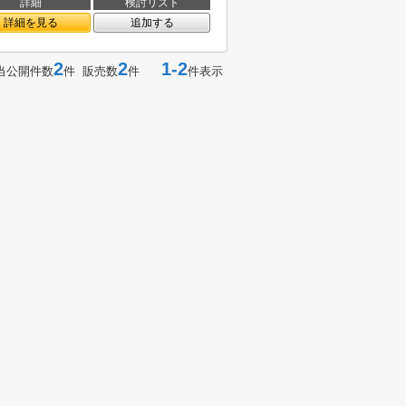
詳細
検討リスト
詳細を見る
追加する
2
2
1-2
当公開件数
件 販売数
件
件表示