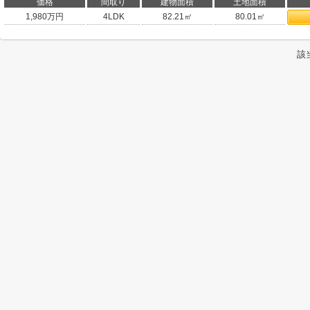
価格
間取り
建物面積
土地面積
1,980
万円
4LDK
82.21㎡
80.01㎡
該