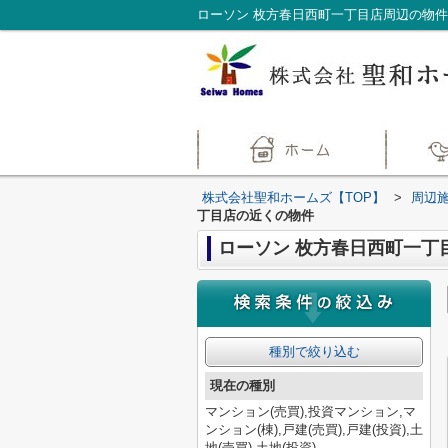
株式会社聖和ホームズ【TOP】
>
周辺
丁目店の近くの物件
ローソン 枚方春日西町一丁
種別で絞り込む
現在の種別
マンション(売買),投資マンション,マ
ンション(棟),戸建(売買),戸建(投資),土
地(売買),土地(投資)