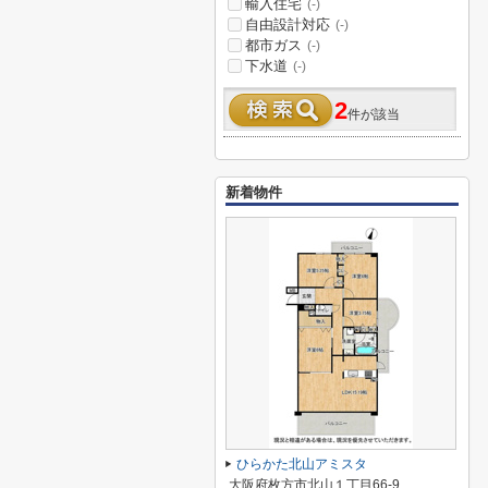
輸入住宅
(-)
自由設計対応
(-)
都市ガス
(-)
下水道
(-)
2
件が該当
新着物件
ひらかた北山アミスタ
大阪府枚方市北山１丁目66-9