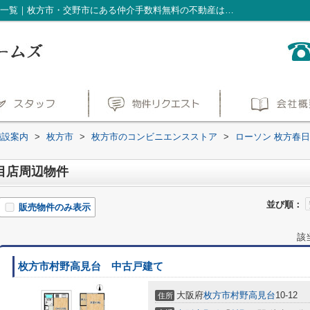
ローソン 枚方春日西町一丁目店周辺の物件一覧｜枚方市・交野市にある仲介手数料無料の不動産は聖和ホームズ
施設案内
>
枚方市
>
枚方市のコンビニエンスストア
>
ローソン 枚方春
目店周辺物件
並び順：
販売物件のみ表示
該
枚方市村野高見台 中古戸建て
大阪府
枚方市
村野高見台
10-12
住所