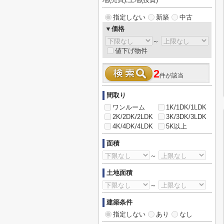
指定しない
新築
中古
▼価格
～
値下げ物件
2
件が該当
間取り
ワンルーム
1K/1DK/1LDK
2K/2DK/2LDK
3K/3DK/3LDK
4K/4DK/4LDK
5K以上
面積
～
土地面積
～
建築条件
指定しない
あり
なし