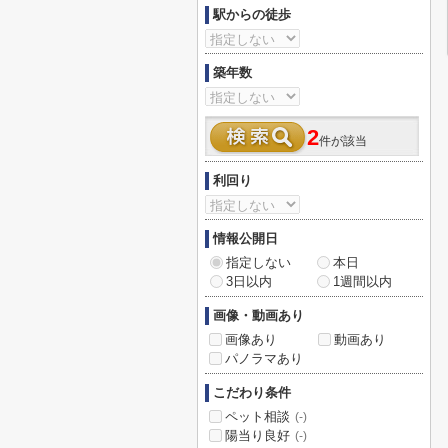
駅からの徒歩
築年数
2
件が該当
利回り
情報公開日
指定しない
本日
3日以内
1週間以内
画像・動画あり
画像あり
動画あり
パノラマあり
こだわり条件
ペット相談
(-)
陽当り良好
(-)