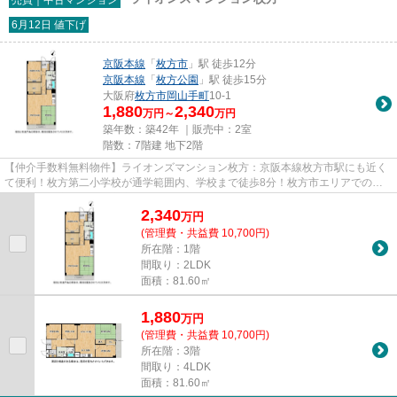
6月12日 値下げ
京阪本線
「
枚方市
」駅 徒歩12分
京阪本線
「
枚方公園
」駅 徒歩15分
大阪府
枚方市
岡山手町
10-1
1,880
2,340
万円～
万円
築年数：築42年 ｜販売中：
2室
階数：7階建 地下2階
【仲介手数料無料物件】ライオンズマンション枚方：京阪本線枚方市駅にも近く
て便利！枚方第二小学校が通学範囲内、学校まで徒歩8分！枚方市エリアでの新
生活なら、京阪本線枚方市周辺...
2,340
万
円
(管理費・共益費 10,700円)
所在階：1階
間取り：2LDK
面積：81.60㎡
1,880
万
円
(管理費・共益費 10,700円)
所在階：3階
間取り：4LDK
面積：81.60㎡