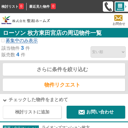
0
0
検討リスト
最近見た物件
お問合せ
ローソン 枚方東田宮店の周辺物件一覧
募集中のみ表示
3
該当物件
件
4
販売数
件
さらに条件を絞り込む
物件リクエスト
チェックした物件をまとめて
検討リストに追加
お問い合わせ
ライオンズマンション枚方
売買｜中古マンション