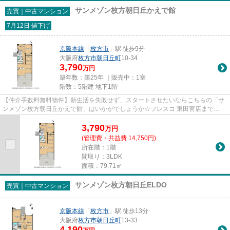
サンメゾン枚方朝日丘かえで館
売買｜中古マンション
7月12日 値下げ
京阪本線
「
枚方市
」駅 徒歩9分
大阪府
枚方市
朝日丘町
10-34
3,790
万円
築年数：築25年 ｜販売中：
1室
階数：5階建 地下1階
【仲介手数料無料物件】新生活を失敗せず、スタートさせたいならこちらの「サ
ンメゾン枚方朝日丘かえで館」はいかがでしょうか☆フレスコ 東田宮店まで
481mです☆3,898万円と、魅力的な...
3,790
万
円
(管理費・共益費 14,750円)
所在階：1階
間取り：3LDK
面積：79.71㎡
サンメゾン枚方朝日丘ELDO
売買｜中古マンション
京阪本線
「
枚方市
」駅 徒歩13分
大阪府
枚方市
朝日丘町
13-33
4,190