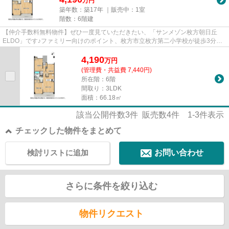
万円
築年数：築17年 ｜販売中：
1室
階数：6階建
【仲介手数料無料物件】ぜひ一度見ていただきたい、「サンメゾン枚方朝日丘
ELDO」です♪ファミリー向けのポイント、枚方市立枚方第二小学校が徒歩3分の
ところにあります♪新天地での住ま...
4,190
万
円
(管理費・共益費 7,440円)
所在階：6階
間取り：3LDK
面積：66.18㎡
該当公開件数
3
件 販売数
4
件
1-3
件表示
チェックした物件をまとめて
検討リストに追加
お問い合わせ
さらに条件を絞り込む
物件リクエスト