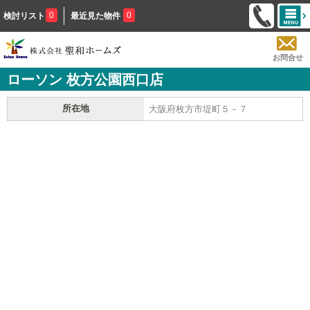
0
0
検討リスト
最近見た物件
お問合せ
ローソン 枚方公園西口店
所在地
大阪府枚方市堤町５－７