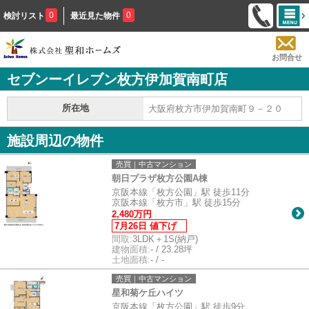
0
0
検討リスト
最近見た物件
お問合せ
セブンーイレブン枚方伊加賀南町店
所在地
大阪府枚方市伊加賀南町９－２０
施設周辺の物件
売買｜中古マンション
朝日プラザ枚方公園A棟
京阪本線「枚方公園」駅 徒歩11分
京阪本線「枚方市」駅 徒歩15分
2,480万円
7月26日 値下げ
間取:
3LDK＋1S(納戸)
建物面積:
- / 23.28坪
土地面積:
- / -
売買｜中古マンション
星和菊ケ丘ハイツ
京阪本線「枚方公園」駅 徒歩9分