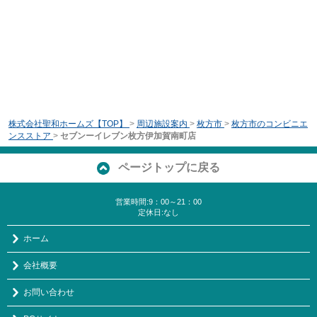
株式会社聖和ホームズ【TOP】
>
周辺施設案内
>
枚方市
>
枚方市のコンビニエ
ンスストア
>
セブンーイレブン枚方伊加賀南町店
ページトップに戻る
営業時間:9：00～21：00
定休日:なし
ホーム
会社概要
お問い合わせ