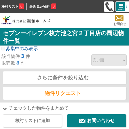
0
0
検討リスト
最近見た物件
お問合せ
セブンーイレブン枚方池之宮２丁目店の周辺物
件一覧
募集中のみ表示
3
該当物件
件
3
販売数
件
さらに条件を絞り込む
物件リクエスト
チェックした物件をまとめて
検討リストに追加
お問い合わせ