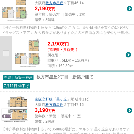
大阪府
枚方市
星丘
２丁目46-14
2,190
万円
築年数：築32年 ｜販売中：
1室
階数：3階建
【仲介手数料無料物件】家から416mのところに、薬や日用品を買うのに便利な
ドラッグストアアカカベ 桜丘店があります☆足の不自由な方にも安心な平坦地に
ある物件はこちらです☆こちらの...
2,190
万
円
(管理費・共益費 -)
所在階：-
間取り：5LDK＋1S(納戸)
面積：162.80㎡
枚方市星丘2丁目 新築戸建て
売買｜新築一戸建
7月11日 値下げ
京阪交野線
「
星ケ丘
」駅 徒歩11分
大阪府
枚方市
星丘
２丁目47-16
3,190
万円
築年数：新築 ｜販売中：
1室
階数：2階建
【仲介手数料無料物件】歩いて358mの場所に、マルシゲ 星ヶ丘店があります☆