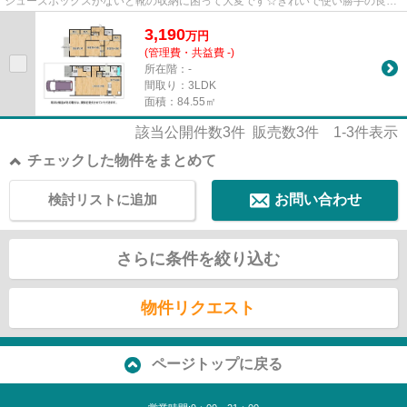
シューズボックスがないと靴の収納に困って大変です☆きれいで使い勝手の良い
システムキッチン付きの物件にな...
3,190
万
円
(管理費・共益費 -)
所在階：-
間取り：3LDK
面積：84.55㎡
該当公開件数
3
件 販売数
3
件
1-3
件表示
チェックした物件をまとめて
検討リストに追加
お問い合わせ
さらに条件を絞り込む
物件リクエスト
ページトップに戻る