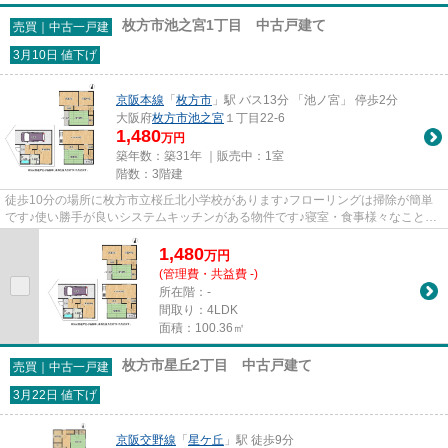
枚方市池之宮1丁目 中古戸建て
売買｜中古一戸建
3月10日 値下げ
京阪本線
「
枚方市
」駅 バス13分 「池ノ宮」 停歩2分
大阪府
枚方市
池之宮
１丁目22-6
1,480
万円
築年数：築31年 ｜販売中：
1室
階数：3階建
徒歩10分の場所に枚方市立桜丘北小学校があります♪フローリングは掃除が簡単
です♪使い勝手が良いシステムキッチンがある物件です♪寝室・食事様々なことに
お使いいただける和室あり♪枚...
1,480
万
円
(管理費・共益費 -)
所在階：-
間取り：4LDK
面積：100.36㎡
枚方市星丘2丁目 中古戸建て
売買｜中古一戸建
3月22日 値下げ
京阪交野線
「
星ケ丘
」駅 徒歩9分