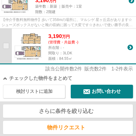
3,190
万円
築年数：新築 ｜販売中：
1室
階数：2階建
【仲介手数料無料物件】歩いて358mの場所に、マルシゲ 星ヶ丘店があります☆
シューズボックスがないと靴の収納に困って大変です☆きれいで使い勝手の良い
システムキッチン付きの物件にな...
3,190
万
円
(管理費・共益費 -)
所在階：-
間取り：3LDK
面積：84.55㎡
該当公開件数
2
件 販売数
2
件
1-2
件表示
チェックした物件をまとめて
検討リストに追加
お問い合わせ
さらに条件を絞り込む
物件リクエスト