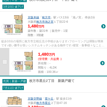
3月10日 値下げ
京阪本線
「
枚方市
」駅 バス13分 「池ノ宮」 停歩2分
大阪府
枚方市
池之宮
１丁目22-6
1,480
万円
築年数：築31年 ｜販売中：
1室
階数：3階建
徒歩10分の場所に枚方市立桜丘北小学校があります♪フローリングは掃除が簡単
です♪使い勝手が良いシステムキッチンがある物件です♪寝室・食事様々なことに
お使いいただける和室あり♪枚...
1,480
万
円
(管理費・共益費 -)
所在階：-
間取り：4LDK
面積：100.36㎡
枚方市星丘2丁目 新築戸建て
売買｜新築一戸建
7月11日 値下げ
京阪交野線
「
星ケ丘
」駅 徒歩11分
大阪府
枚方市
星丘
２丁目47-16