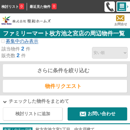
0
0
検討リスト
最近見た物件
お問合せ
ファミリーマート枚方池之宮店の周辺物件一覧
募集中のみ表示
2
該当物件
件
2
販売数
件
さらに条件を絞り込む
物件リクエスト
チェックした物件をまとめて
検討リストに追加
お問い合わせ
枚方市池之宮1丁目 中古戸建て
売買｜中古一戸建