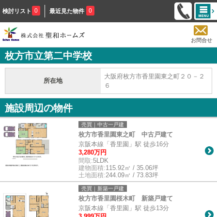
0
0
検討リスト
最近見た物件
お問合せ
枚方市立第二中学校
大阪府枚方市香里園東之町２０－２
所在地
６
施設周辺の物件
売買｜中古一戸建
枚方市香里園東之町 中古戸建て
京阪本線「香里園」駅 徒歩16分
3,280万円
間取:
5LDK
建物面積:
115.92㎡ / 35.06坪
土地面積:
244.09㎡ / 73.83坪
売買｜新築一戸建
枚方市香里園桜木町 新築戸建て
京阪本線「香里園」駅 徒歩13分
3,999万円