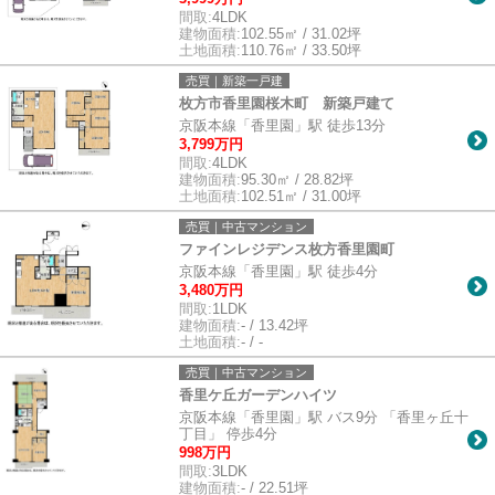
間取:
4LDK
建物面積:
102.55㎡ / 31.02坪
土地面積:
110.76㎡ / 33.50坪
売買｜新築一戸建
枚方市香里園桜木町 新築戸建て
京阪本線「香里園」駅 徒歩13分
3,799万円
間取:
4LDK
建物面積:
95.30㎡ / 28.82坪
土地面積:
102.51㎡ / 31.00坪
売買｜中古マンション
ファインレジデンス枚方香里園町
京阪本線「香里園」駅 徒歩4分
3,480万円
間取:
1LDK
建物面積:
- / 13.42坪
土地面積:
- / -
売買｜中古マンション
香里ケ丘ガーデンハイツ
京阪本線「香里園」駅 バス9分 「香里ヶ丘十
丁目」 停歩4分
998万円
間取:
3LDK
建物面積:
- / 22.51坪