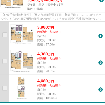
万円～
万円
築年数：新築 ｜販売中：
3室
階数：2階建
【仲介手数料無料物件】「枚方市楠葉野田3丁目 新築戸建て」のここがイチオ
シ☆こちらの4,880万円の物件はいかがでしょうか☆建設住宅性能評価付なので
地震保険などが優遇されやすいで...
3,980
万
円
(管理費・共益費 -)
所在階：-
間取り：3LDK
面積：97.60㎡
4,380
万
円
(管理費・共益費 -)
所在階：-
間取り：3LDK
面積：98.01㎡
4,680
万
円
(管理費・共益費 -)
所在階：-
間取り：4LDK
面積：103.68㎡