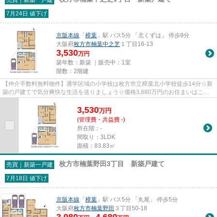
7月24日 値下げ
京阪本線
「
樟葉
」駅 バス5分 「北くずは」 停歩9分
大阪府
枚方市
楠葉中之芝
１丁目16-13
3,530
万円
築年数：新築 ｜販売中：
1室
階数：2階建
【仲介手数料無料物件】通学区域の小学校は枚方市立樟葉北小学校徒歩14分☆新
築の戸建てで気分爽快な生活を送りましょう☆価格3,680万円のお住まいはこち
らです☆京阪本線樟葉近辺にある...
3,530
万
円
(管理費・共益費 -)
所在階：-
間取り：3LDK
面積：83.83㎡
枚方市楠葉野田3丁目 新築戸建て
売買｜新築一戸建
7月18日 値下げ
京阪本線
「
樟葉
」駅 バス5分 「丸尾」 停歩5分
大阪府
枚方市
楠葉野田
３丁目50-18
3,980
4,680