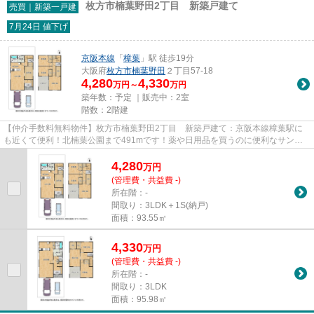
枚方市楠葉野田2丁目 新築戸建て
売買｜新築一戸建
7月24日 値下げ
京阪本線
「
樟葉
」駅 徒歩19分
大阪府
枚方市
楠葉野田
２丁目57-18
4,280
4,330
万円～
万円
築年数：予定 ｜販売中：
2室
階数：2階建
【仲介手数料無料物件】枚方市楠葉野田2丁目 新築戸建て：京阪本線樟葉駅に
も近くて便利！北楠葉公園まで491mです！薬や日用品を買うのに便利なサンプ
ラザ調剤薬局 楠葉局まで、491m...
4,280
万
円
(管理費・共益費 -)
所在階：-
間取り：3LDK＋1S(納戸)
面積：93.55㎡
4,330
万
円
(管理費・共益費 -)
所在階：-
間取り：3LDK
面積：95.98㎡