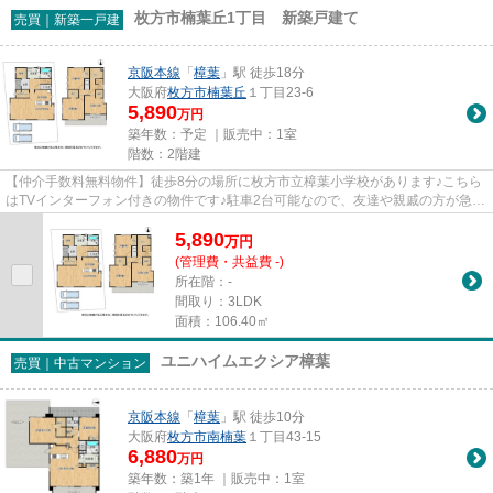
枚方市楠葉丘1丁目 新築戸建て
売買｜新築一戸建
京阪本線
「
樟葉
」駅 徒歩18分
大阪府
枚方市
楠葉丘
１丁目23-6
5,890
万円
築年数：予定 ｜販売中：
1室
階数：2階建
【仲介手数料無料物件】徒歩8分の場所に枚方市立樟葉小学校があります♪こちら
はTVインターフォン付きの物件です♪駐車2台可能なので、友達や親戚の方が急に
来ても置けます♪適正な資産価...
5,890
万
円
(管理費・共益費 -)
所在階：-
間取り：3LDK
面積：106.40㎡
ユニハイムエクシア樟葉
売買｜中古マンション
京阪本線
「
樟葉
」駅 徒歩10分
大阪府
枚方市
南楠葉
１丁目43-15
6,880
万円
築年数：築1年 ｜販売中：
1室