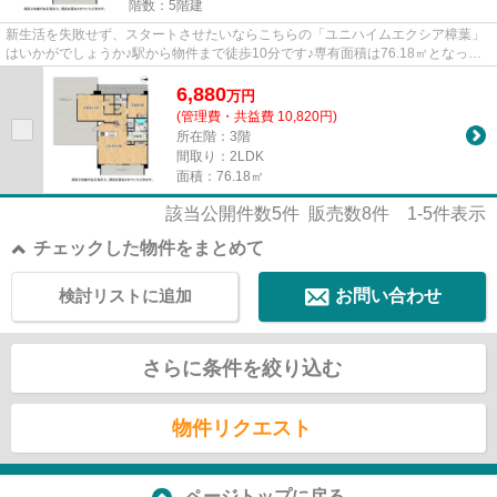
階数：5階建
新生活を失敗せず、スタートさせたいならこちらの「ユニハイムエクシア樟葉」
はいかがでしょうか♪駅から物件まで徒歩10分です♪専有面積は76.18㎡となって
おり広々とした空間で生活する...
6,880
万
円
(管理費・共益費 10,820円)
所在階：3階
間取り：2LDK
面積：76.18㎡
該当公開件数
5
件 販売数
8
件
1-5
件表示
チェックした物件をまとめて
検討リストに追加
お問い合わせ
さらに条件を絞り込む
物件リクエスト
ページトップに戻る