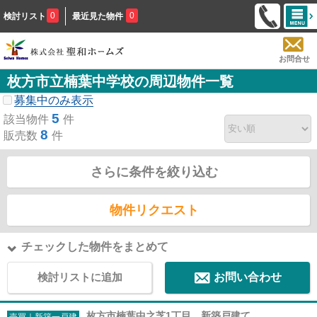
0
0
検討リスト
最近見た物件
お問合せ
枚方市立楠葉中学校の周辺物件一覧
募集中のみ表示
5
該当物件
件
8
販売数
件
さらに条件を絞り込む
物件リクエスト
チェックした物件をまとめて
検討リストに追加
お問い合わせ
枚方市楠葉中之芝1丁目 新築戸建て
売買｜新築一戸建