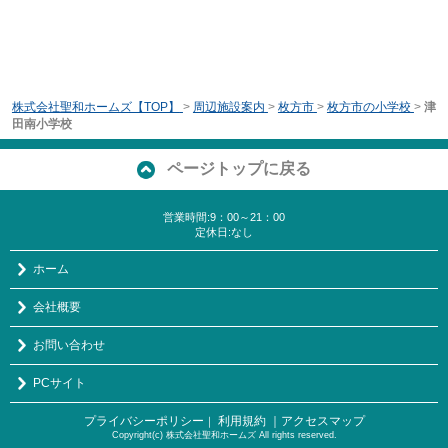
株式会社聖和ホームズ【TOP】
>
周辺施設案内
>
枚方市
>
枚方市の小学校
>
津
田南小学校
ページトップに戻る
営業時間:9：00～21：00
定休日:なし
ホーム
会社概要
お問い合わせ
PCサイト
プライバシーポリシー
利用規約
｜アクセスマップ
｜
Copyright(c) 株式会社聖和ホームズ All rights reserved.