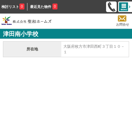
0
0
検討リスト
最近見た物件
お問合せ
津田南小学校
大阪府枚方市津田西町３丁目１０－
所在地
１