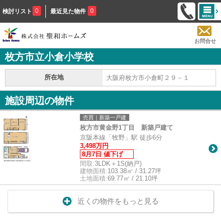
0
0
検討リスト
最近見た物件
お問合せ
枚方市立小倉小学校
所在地
大阪府枚方市小倉町２９－１
施設周辺の物件
売買｜新築一戸建
枚方市黄金野1丁目 新築戸建て
京阪本線「牧野」駅 徒歩6分
3,498万円
8月7日 値下げ
間取:
3LDK＋1S(納戸)
建物面積:
103.38㎡ / 31.27坪
土地面積:
69.77㎡ / 21.10坪
近くの物件をもっと見る