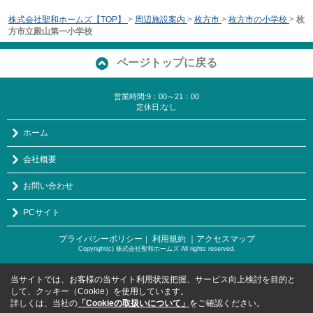
株式会社聖和ホームズ【TOP】
>
周辺施設案内
>
枚方市
>
枚方市の小学校
>
枚
方市立殿山第一小学校
ページトップに戻る
営業時間:9：00～21：00
定休日:なし
ホーム
会社概要
お問い合わせ
PCサイト
プライバシーポリシー
利用規約
｜アクセスマップ
｜
Copyright(c) 株式会社聖和ホームズ All rights reserved.
当サイトでは、お客様の当サイト利用状況把握、サービス向上検討を目的と
して、クッキー（Cookie）を使用しています。
詳しくは、当社の
「Cookieの取扱いについて」
をご確認ください。