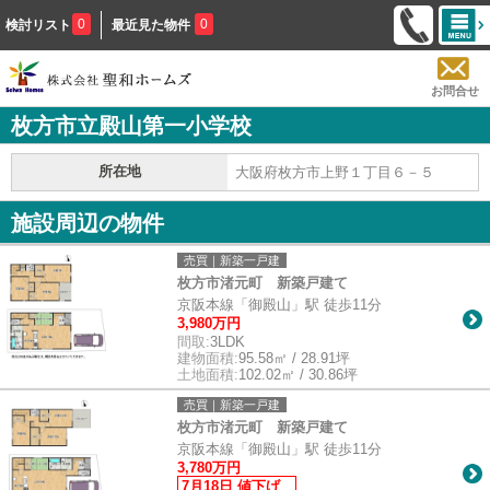
0
0
検討リスト
最近見た物件
お問合せ
枚方市立殿山第一小学校
所在地
大阪府枚方市上野１丁目６－５
施設周辺の物件
売買｜新築一戸建
枚方市渚元町 新築戸建て
京阪本線「御殿山」駅 徒歩11分
3,980万円
間取:
3LDK
建物面積:
95.58㎡ / 28.91坪
土地面積:
102.02㎡ / 30.86坪
売買｜新築一戸建
枚方市渚元町 新築戸建て
京阪本線「御殿山」駅 徒歩11分
3,780万円
7月18日 値下げ