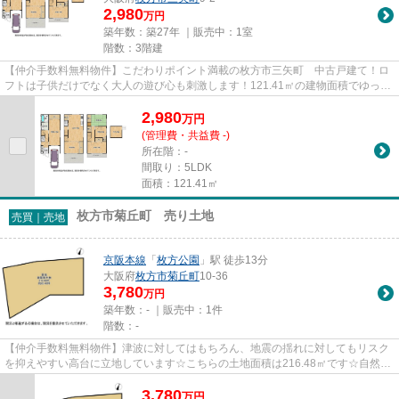
2,980
万円
築年数：築27年 ｜販売中：
1室
階数：3階建
【仲介手数料無料物件】こだわりポイント満載の枚方市三矢町 中古戸建て！ロ
フトは子供だけでなく大人の遊び心も刺激します！121.41㎡の建物面積でゆった
りと暮らすことができる物件...
2,980
万
円
(管理費・共益費 -)
所在階：-
間取り：5LDK
面積：121.41㎡
枚方市菊丘町 売り土地
売買｜売地
京阪本線
「
枚方公園
」駅 徒歩13分
大阪府
枚方市
菊丘町
10-36
3,780
万円
築年数：- ｜販売中：
1件
階数：-
【仲介手数料無料物件】津波に対してはもちろん、地震の揺れに対してもリスク
を抑えやすい高台に立地しています☆こちらの土地面積は216.48㎡です☆自然の
豊かな第一種低層住居専用地域...
3,780
万
円