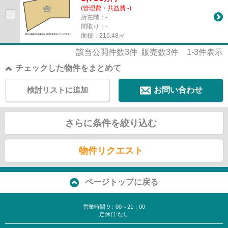
(管理費・共益費 -)
所在階：-
間取り：-
面積：216.48㎡
該当公開件数
3
件 販売数
3
件
1-3
件表示
チェックした物件をまとめて
検討リストに追加
お問い合わせ
さらに条件を絞り込む
物件リクエスト
ページトップに戻る
営業時間:9：00～21：00
定休日:なし