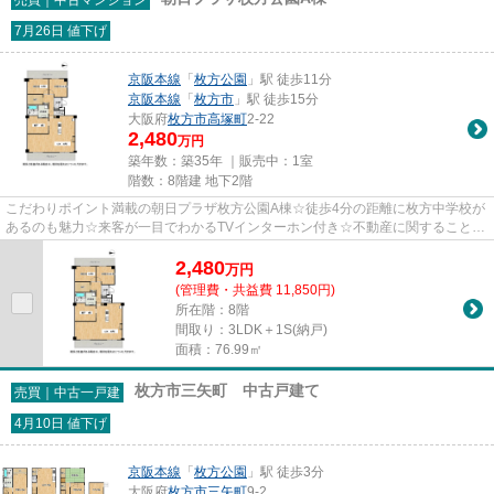
7月26日 値下げ
京阪本線
「
枚方公園
」駅 徒歩11分
京阪本線
「
枚方市
」駅 徒歩15分
大阪府
枚方市
高塚町
2-22
2,480
万円
築年数：築35年 ｜販売中：
1室
階数：8階建 地下2階
こだわりポイント満載の朝日プラザ枚方公園A棟☆徒歩4分の距離に枚方中学校が
あるのも魅力☆来客が一目でわかるTVインターホン付き☆不動産に関することで
お悩みを抱えているのであれば、...
2,480
万
円
(管理費・共益費 11,850円)
所在階：8階
間取り：3LDK＋1S(納戸)
面積：76.99㎡
枚方市三矢町 中古戸建て
売買｜中古一戸建
4月10日 値下げ
京阪本線
「
枚方公園
」駅 徒歩3分
大阪府
枚方市
三矢町
9-2