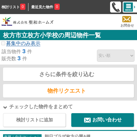
0
0
検討リスト
最近見た物件
お問合せ
枚方市立枚方小学校の周辺物件一覧
募集中のみ表示
3
該当物件
件
3
販売数
件
さらに条件を絞り込む
物件リクエスト
チェックした物件をまとめて
検討リストに追加
お問い合わせ
朝日プラザ枚方公園A棟
売買｜中古マンション