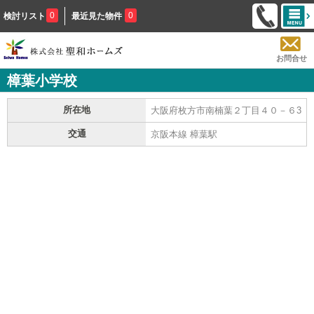
0
0
検討リスト
最近見た物件
お問合せ
樟葉小学校
所在地
大阪府枚方市南楠葉２丁目４０－６3
交通
京阪本線 樟葉駅