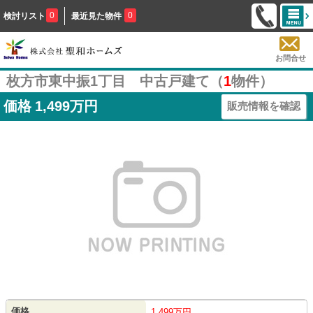
0
0
検討リスト
最近見た物件
お問合せ
枚方市東中振1丁目 中古戸建て（
1
物件）
価格
1,499万円
販売情報を確認
価格
1,499万円