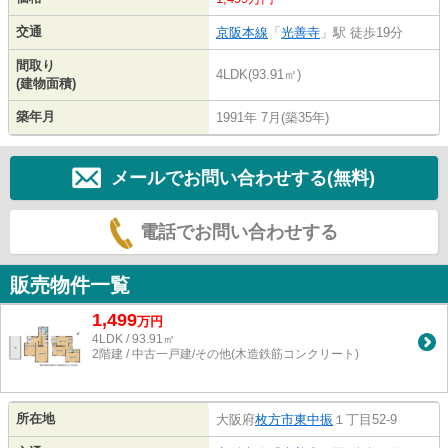
交通
京阪本線
「
光善寺
」駅 徒歩19分
間取り
4LDK(93.91㎡)
(建物面積)
築年月
1991年 7月(築35年)
メールでお問い合わせする(無料)
電話でお問い合わせする
販売物件一覧
1,499
万
円
4LDK / 93.91㎡
2階建 / 中古一戸建/その他(木造鉄筋コンクリート)
所在地
大阪府
枚方市
東中振
１丁目52-9