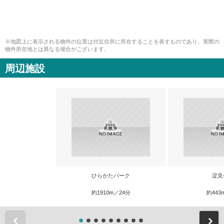
※地図上に表示される物件の位置は付近住所に所在することを表すものであり、実際の
物件所在地とは異なる場合がございます。
周辺施設
ひらかたパーク
淀見
約1910m／24分
約443
前