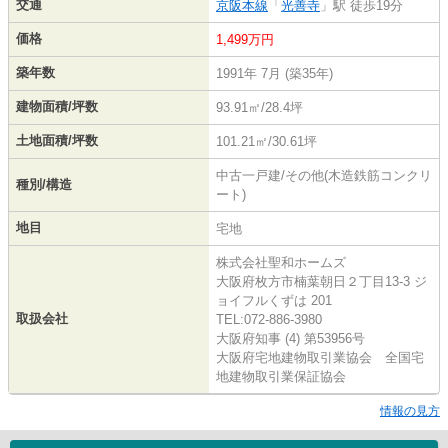
交通
京阪本線
「
光善寺
」駅 徒歩19分
価格
1,499万円
築年数
1991年 7月 (築35年)
建物面積/坪数
93.91㎡/28.4坪
土地面積/坪数
101.21㎡/30.61坪
中古一戸建/その他(木造鉄筋コンクリ
種別/構造
ート)
地目
宅地
株式会社聖和ホームズ
大阪府枚方市楠葉朝日２丁目13-3 ジ
ョイフルくずは 201
取扱会社
TEL:072-886-3980
大阪府知事 (4) 第53956号
大阪府宅地建物取引業協会 全国宅
地建物取引業保証協会
情報の見方