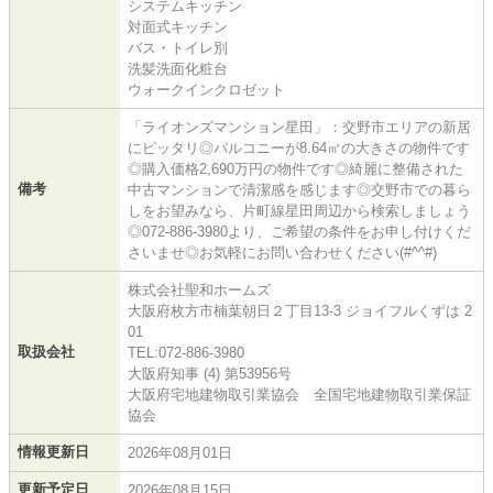
システムキッチン
対面式キッチン
バス・トイレ別
洗髪洗面化粧台
ウォークインクロゼット
「ライオンズマンション星田」：交野市エリアの新居
にピッタリ◎バルコニーが8.64㎡の大きさの物件です
◎購入価格2,690万円の物件です◎綺麗に整備された
備考
中古マンションで清潔感を感じます◎交野市での暮ら
しをお望みなら、片町線星田周辺から検索しましょう
◎072-886-3980より、ご希望の条件をお申し付けくだ
さいませ◎お気軽にお問い合わせください(#^^#)
株式会社聖和ホームズ
大阪府枚方市楠葉朝日２丁目13-3 ジョイフルくずは 2
01
取扱会社
TEL:072-886-3980
大阪府知事 (4) 第53956号
大阪府宅地建物取引業協会 全国宅地建物取引業保証
協会
情報更新日
2026年08月01日
更新予定日
2026年08月15日