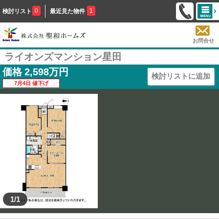
0
1
検討リスト
最近見た物件
お問合せ
ライオンズマンション星田
価格
2,598
万円
検討リストに追加
7月4日 値下げ
1/1