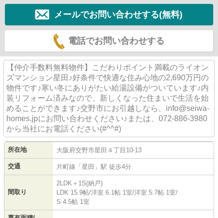
メールでお問い合わせする(無料)
電話でお問い合わせする
【仲介手数料無料物件】こだわりポイント満載のライオン
ズマンション星田♪好条件で快適な住み心地の2,690万円の
物件です♪寒い冬にありがたい給湯設備がついています♪内
装リフォーム済みなので、新しくなった住まいで生活を始
めることができます♪交野市にお引越しなら、info@seiwa-
homes.jpにお問い合わせください♪または、072-886-3980
から当社にお電話ください(#^^#)
所在地
大阪府
交野市
星田
４丁目10-13
交通
片町線
「
星田
」駅 徒歩4分
2LDK＋1S(納戸)
間取り
LDK 15.9帖
/
洋室 6.1帖 1室
/
洋室 5.7帖 1室
/
S 4.5帖 1室
専有面積/