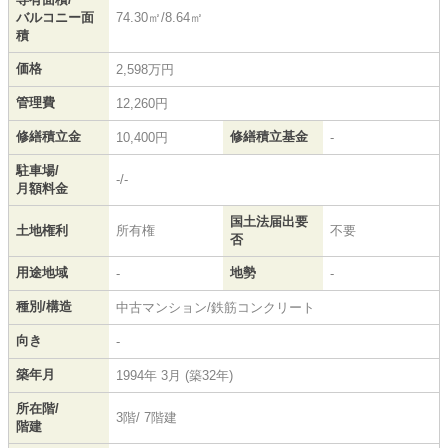
バルコニー面
74.30㎡/8.64㎡
積
価格
2,598万円
管理費
12,260円
修繕積立金
修繕積立基金
10,400円
-
駐車場/
-/-
月額料金
国土法届出要
土地権利
所有権
不要
否
用途地域
地勢
-
-
種別/構造
中古マンション/鉄筋コンクリート
向き
-
築年月
1994年 3月 (築32年)
所在階/
3階/ 7階建
階建