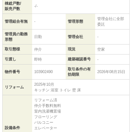
棟総戸数/
-/-
販売戸数
管理会社に全部
管理組合有無
-
管理形態
委託
管理員の勤務
日勤
管理会社
-
形態
取引態様
現況
仲介
空家
引渡し
建築確認番号
即時
-
取引条件の有
物件番号
103902490
2026年08月15日
効期限
2025年10月
リフォーム
キッチン 浴室 トイレ 壁 床
リフォーム済
仲介手数料無料
室内洗濯機置場
フローリング
バルコニー
設備条件
エレベーター