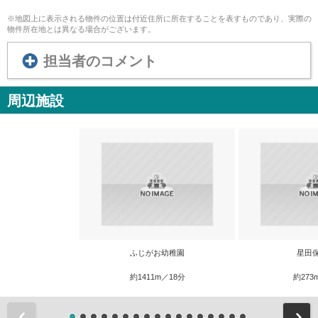
※地図上に表示される物件の位置は付近住所に所在することを表すものであり、実際の
物件所在地とは異なる場合がございます。
担当者のコメント
周辺施設
ふじがお幼稚園
星田
約1411m／18分
約273
前