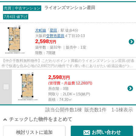
ライオンズマンション星田
売買｜中古マンション
7月4日 値下げ
片町線
「
星田
」駅 徒歩4分
大阪府
交野市
星田
４丁目10-13
2,598
万円
築年数：築32年 ｜販売中：
1室
階数：7階建
【仲介手数料無料物件】こだわりポイント満載のライオンズマンション星田♪好条
件で快適な住み心地の2,690万円の物件です♪寒い冬にありがたい給湯設備がつい
ています♪内装リフォーム済...
2,598
万
円
(管理費・共益費 12,260円)
所在階：3階
間取り：2LDK＋1S(納戸)
面積：74.30㎡
該当公開件数
1
棟 販売数
1
件
1-1
棟表示
チェックした物件をまとめて
検討リストに追加
お問い合わせ