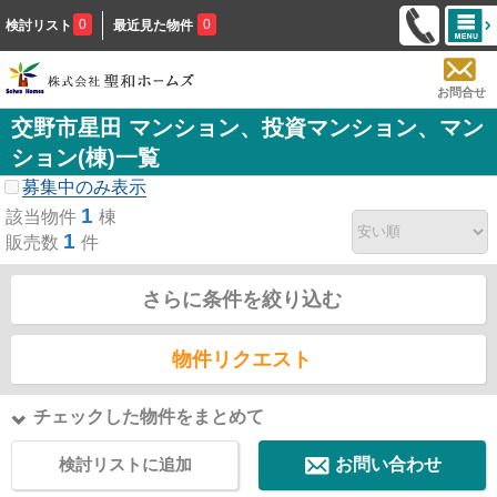
0
0
検討リスト
最近見た物件
お問合せ
交野市星田 マンション、投資マンション、マン
ション(棟)一覧
募集中のみ表示
1
該当物件
棟
1
販売数
件
さらに条件を絞り込む
物件リクエスト
チェックした物件をまとめて
検討リストに追加
お問い合わせ